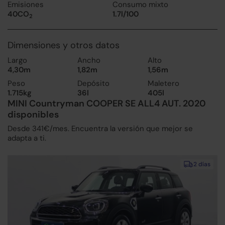
Emisiones
Consumo mixto
40CO
1.7l/100
2
Dimensiones y otros datos
Largo
Ancho
Alto
4,30m
1,82m
1,56m
Peso
Depósito
Maletero
1.715kg
36l
405l
MINI Countryman COOPER SE ALL4 AUT. 2020
disponibles
Desde 341€/mes. Encuentra la versión que mejor se
adapta a ti.
2 días