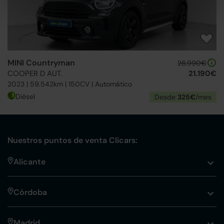
MINI Countryman
26.990€
COOPER D AUT.
21.190€
2023 | 59.542km | 150CV | Automático
Diésel
Desde
325€
/mes
Nuestros puntos de venta Clicars:
Alicante
Córdoba
Madrid