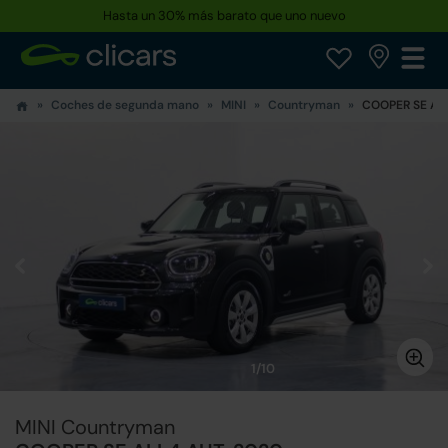
Hasta un 30% más barato que uno nuevo
Reserva tu coche hoy · Entrega en 24h a domicilio
Coches de segunda mano
MINI
Countryman
COOPER SE AL
1/10
MINI Countryman