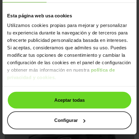
Gasolina
Desde
266€
/mes
Esta página web usa cookies
↓ 800€
2 días
Utilizamos cookies propias para mejorar y personalizar
tu experiencia durante la navegación y de terceros para
ofrecerte publicidad personalizada basada en intereses.
Si aceptas, consideramos que admites su uso. Puedes
modificar tus opciones de consentimiento y cambiar la
configuración de las cookies en el panel de configuración
y obtener más información en nuestra
política de
privacidad y cookies
.
MINI Countryman
15.990€
ONE D
11.890€
2016 | 99.695km | 90CV | Manual
Aceptar todas
Diésel
Desde
283€
/mes
Reservado
2 días
Configurar