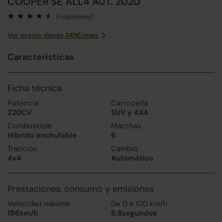
COOPER SE ALL4 AUT. 2020
(1 opiniones)
Ver precio desde
341
€/
mes
Características
Ficha técnica
Potencia
Carrocería
220CV
SUV y 4X4
Combustible
Marchas
Híbrido enchufable
6
Tracción
Cambio
4x4
Automático
Prestaciones, consumo y emisiones
Velocidad máxima
De 0 a 100 km/h
196km/h
6.8segundos