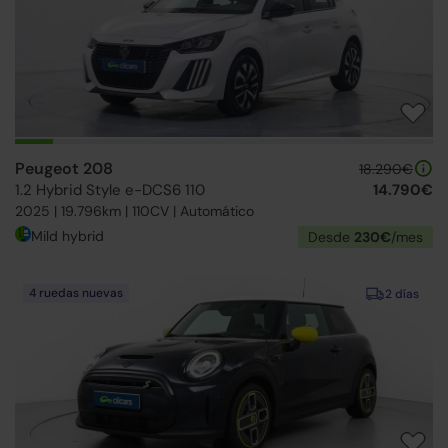
Peugeot 208
18.290€
1.2 Hybrid Style e-DCS6 110
14.790€
2025 | 19.796km | 110CV | Automático
Mild hybrid
Desde
230€
/mes
4 ruedas nuevas
2 días