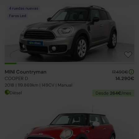
4 ruedas nuevas
Faros Led
MINI Countryman
17.490€
COOPER D
14.290€
2018 | 119.869km | 149CV | Manual
Diésel
Desde
264€
/mes