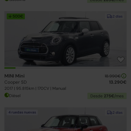
↓ 500€
2 días
MINI Mini
18.990€
Cooper SD
13.290€
2017 | 95.815km | 170CV | Manual
Diésel
Desde
275€
/mes
4 ruedas nuevas
2 días