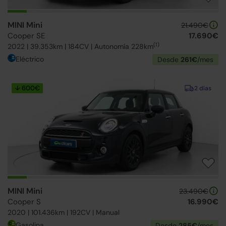
MINI Mini
21.490€
Cooper SE
17.690€
(1)
2022 | 39.353km | 184CV | Autonomía 228km
Eléctrico
Desde
261€
/mes
↓ 600€
2 días
MINI Mini
23.490€
Cooper S
16.990€
2020 | 101.436km | 192CV | Manual
Gasolina
Desde
285€
/mes