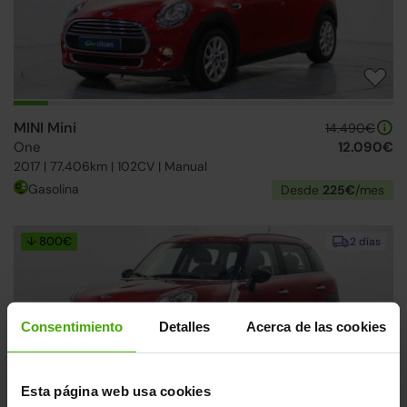
MINI Mini
14.490€
One
12.090€
2017 | 77.406km | 102CV | Manual
Gasolina
Desde
225€
/mes
↓ 800€
2 días
Consentimiento
Detalles
Acerca de las cookies
Esta página web usa cookies