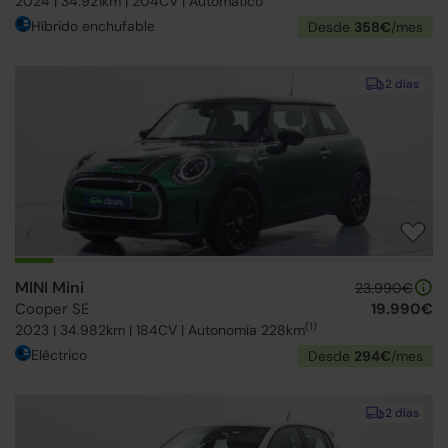
2024 | 34.921km | 204CV | Automático
Híbrido enchufable
Desde
358€
/mes
2 días
MINI Mini
23.990€
Cooper SE
19.990€
(1)
2023 | 34.982km | 184CV | Autonomía 228km
Eléctrico
Desde
294€
/mes
2 días