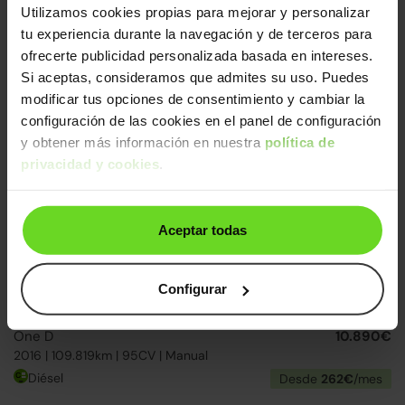
Utilizamos cookies propias para mejorar y personalizar
MINI Countryman
15.990€
tu experiencia durante la navegación y de terceros para
ONE D
11.890€
ofrecerte publicidad personalizada basada en intereses.
2016 | 99.695km | 90CV | Manual
Si aceptas, consideramos que admites su uso. Puedes
Diésel
Desde
283€
/mes
modificar tus opciones de consentimiento y cambiar la
configuración de las cookies en el panel de configuración
2 días
y obtener más información en nuestra
política de
privacidad y cookies
.
Aceptar todas
Configurar
MINI Mini
13.490€
One D
10.890€
2016 | 109.819km | 95CV | Manual
Diésel
Desde
262€
/mes