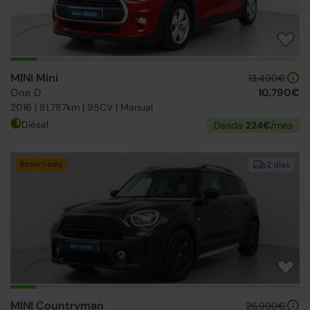
MINI Mini
13.490€
One D
10.790€
2016 | 81.787km | 95CV | Manual
Diésel
Desde
224€
/mes
Reservado
2 días
MINI Countryman
26.990€