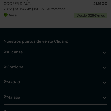
COOPER D AUT.
21.190€
2023 | 59.542km | 150CV | Automático
Diésel
Desde
325€
/mes
Nuestros puntos de venta Clicars:
Alicante
Córdoba
Madrid
Málaga