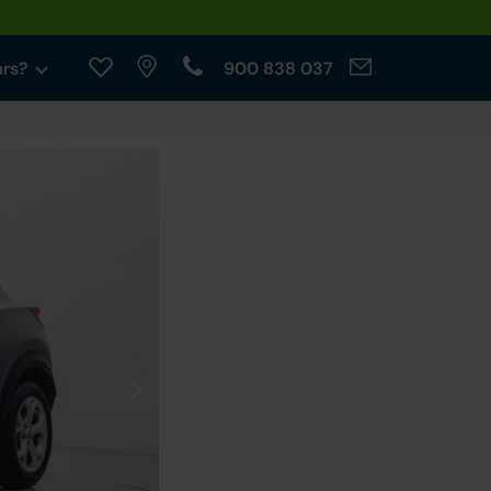
ars?
900 838 037