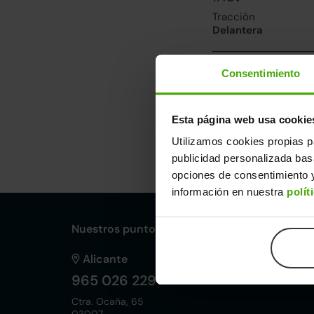
Tracción
Delantera
Prestaciones, co
Consentimiento
Velocidad máxima
180km/h
Esta página web usa cookie
Utilizamos cookies propias p
Dimensiones y ot
publicidad personalizada ba
Largo
An
opciones de consentimiento y
4,21m
1,
información en nuestra
polít
Nuestros puntos de venta Clicars:
Alicante
965 026 229
Ctra. Ocaña, 65