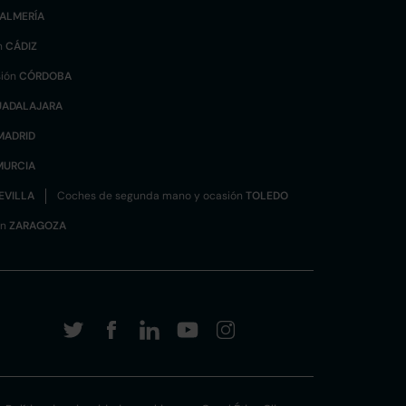
ALMERÍA
n
CÁDIZ
sión
CÓRDOBA
UADALAJARA
MADRID
MURCIA
EVILLA
Coches de segunda mano y ocasión
TOLEDO
ón
ZARAGOZA