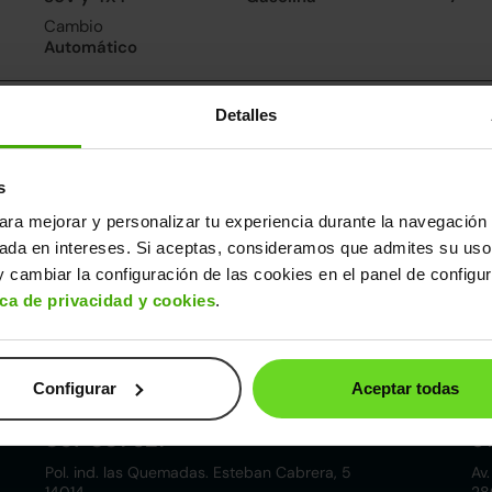
Cambio
Automático
nsumo y emisiones
Detalles
De 0 a 100 km/h
Consumo urbano
Cons
11.8segundos
5.7l/100
4.6l/
s
ara mejorar y personalizar tu experiencia durante la navegación 
ros datos
sada en intereses. Si aceptas, consideramos que admites su uso
cho
Alto
Peso
Depósito
 cambiar la configuración de las cookies en el panel de configu
83m
1,60m
1.217kg
46l
ica de privacidad y cookies
.
Configurar
Aceptar todas
Córdoba
857 881 521
9
Pol. ind. las Quemadas. Esteban Cabrera, 5
Av.