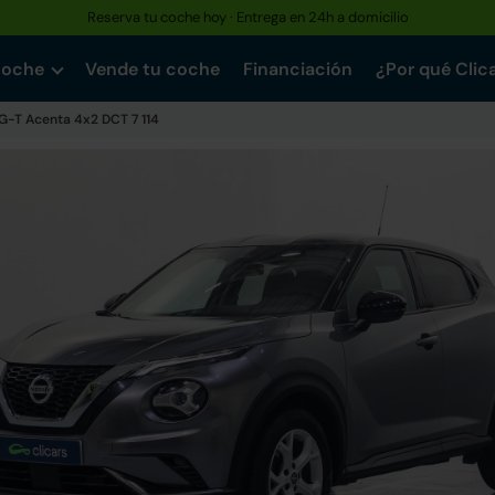
Reserva tu coche hoy · Entrega en 24h a domicilio
coche
Vende tu coche
Financiación
¿Por qué Clic
IG-T Acenta 4x2 DCT 7 114