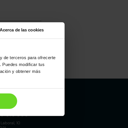
Acerca de las cookies
umo carretera
100
y de terceros para ofrecerte
. Puedes modificar tus
Maletero
ración y obtener más
422l
Madrid
19 015 000
 Laboral, 10