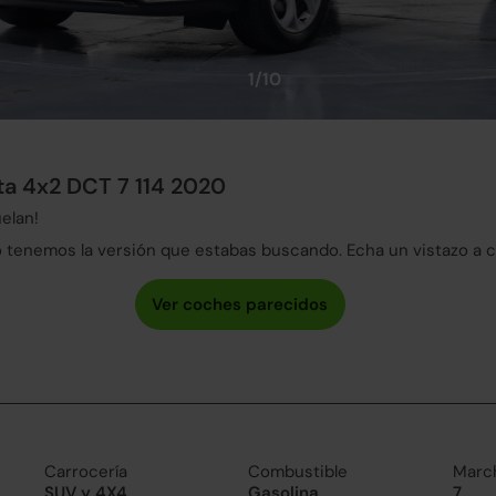
1/10
ta 4x2 DCT 7 114 2020
elan!
tenemos la versión que estabas buscando. Echa un vistazo a 
Carrocería
Combustible
Marc
SUV y 4X4
Gasolina
7