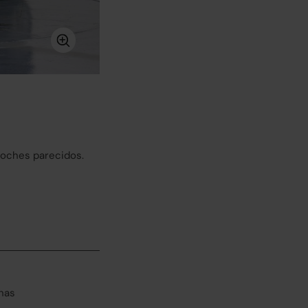
coches parecidos.
has