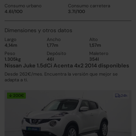
Consumo urbano
Consumo carretera
4.6l/100
3.7l/100
Dimensiones y otros datos
Largo
Ancho
Alto
4,14m
1,77m
1,57m
Peso
Depósito
Maletero
1.305kg
46l
354l
Nissan Juke 1.5dCi Acenta 4x2 2014 disponibles
Desde 262€/mes. Encuentra la versión que mejor se
adapta a ti.
↓ 200€
24h