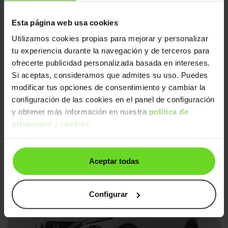
Esta página web usa cookies
Correa nueva
24h
Utilizamos cookies propias para mejorar y personalizar
tu experiencia durante la navegación y de terceros para
ofrecerte publicidad personalizada basada en intereses.
Si aceptas, consideramos que admites su uso. Puedes
modificar tus opciones de consentimiento y cambiar la
configuración de las cookies en el panel de configuración
y obtener más información en nuestra
política de
Nissan Juke
privacidad y cookies
.
16.490€
1.5dCi N-Connecta 4x2
13.990€
2018 | 33.954km | 110CV | Manual
Diésel
Desde
259€
/mes
Aceptar todas
↓ 1.000€
24h
Configurar