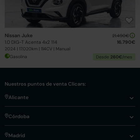
Nissan Juke
21.490€
1.0 DIG-T Acenta 4x2 114
16.790€
2024 | 17.020km | 114CV | Manual
Gasolina
Desde
260€
/mes
Nuestros puntos de venta Clicars:
Alicante
Córdoba
Madrid