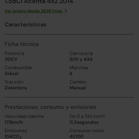
1.5dCi Acenta 4x2 2014
Ver precio desde
262
€/
mes
Características
Ficha técnica
Potencia
Carrocería
110CV
SUV y 4X4
Combustible
Marchas
Diésel
6
Tracción
Cambio
Delantera
Manual
Prestaciones, consumo y emisiones
Velocidad máxima
De 0 a 100 km/h
175km/h
11.2segundos
Emisiones
Consumo mixto
104CO
4l/100
2