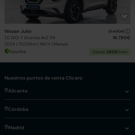
Nissan Juke
21.490€
1.0 DIG-T Acenta 4x2 114
16.790€
2024 | 17.020km | 114CV | Manual
Gasolina
Desde
260€
/mes
Nuestros puntos de venta Clicars:
Alicante
Córdoba
Madrid