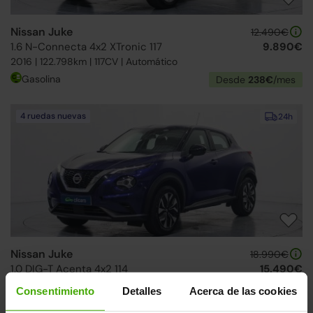
Nissan Juke
12.490€
1.6 N-Connecta 4x2 XTronic 117
9.890€
2016 | 122.798km | 117CV | Automático
Gasolina
Desde
238€
/mes
4 ruedas nuevas
24h
Nissan Juke
18.990€
1.0 DIG-T Acenta 4x2 114
15.490€
2022 | 24.735km | 114CV | Manual
Consentimiento
Detalles
Acerca de las cookies
Gasolina
Desde
239€
/mes