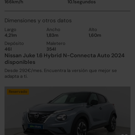
166km/h
10.1segundos
Dimensiones y otros datos
Largo
Ancho
Alto
4,21m
1,83m
1,60m
Depósito
Maletero
46l
354l
Nissan Juke 1.6 Hybrid N-Connecta Auto 2024
disponibles
Desde 292€/mes. Encuentra la versión que mejor se
adapta a ti.
Reservado