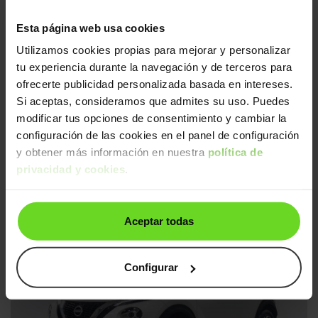
Correa nueva
24h
Esta página web usa cookies
Utilizamos cookies propias para mejorar y personalizar
tu experiencia durante la navegación y de terceros para
ofrecerte publicidad personalizada basada en intereses.
Si aceptas, consideramos que admites su uso. Puedes
modificar tus opciones de consentimiento y cambiar la
configuración de las cookies en el panel de configuración
y obtener más información en nuestra
política de
Nissan Juke
16.490€
privacidad y cookies
.
1.5dCi N-Connecta 4x2
13.990€
2018 | 33.954km | 110CV | Manual
Diésel
Desde
259€
/mes
Aceptar todas
↓ 1.000€
24h
Configurar