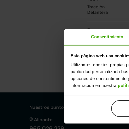
Tracción
Delantera
Prestaciones, co
Consentimiento
Velocidad máxima
175km/h
Consumo urbano
Esta página web usa cookie
5.9l/100
Utilizamos cookies propias p
publicidad personalizada ba
Dimensiones y ot
opciones de consentimiento y
Largo
An
información en nuestra
polít
4,00m
1,
Nuestros puntos de venta Clicars:
Alicante
965 026 229