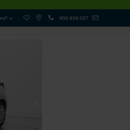
ars?
900 838 037