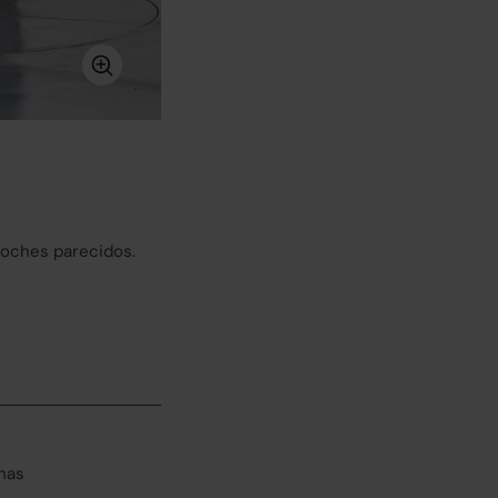
coches parecidos.
has