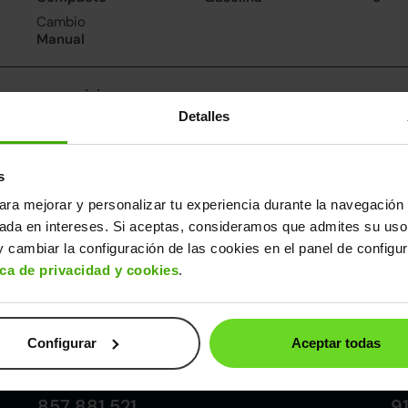
Cambio
Manual
nsumo y emisiones
Detalles
De 0 a 100 km/h
Emisiones
Cons
12.1segundos
103CO
4.6l/
2
Consumo carretera
s
3.8l/100
ara mejorar y personalizar tu experiencia durante la navegación 
sada en intereses. Si aceptas, consideramos que admites su uso
ros datos
 cambiar la configuración de las cookies en el panel de configu
cho
Alto
Peso
Depósito
ica de privacidad y cookies
.
74m
1,46m
1.052kg
41l
Configurar
Aceptar todas
Córdoba
857 881 521
9