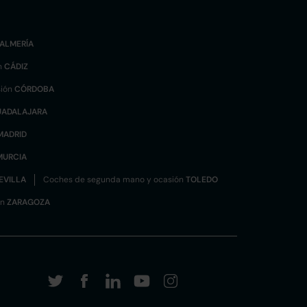
ALMERÍA
n
CÁDIZ
sión
CÓRDOBA
UADALAJARA
MADRID
MURCIA
EVILLA
Coches de segunda mano y ocasión
TOLEDO
ón
ZARAGOZA