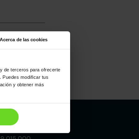
Acerca de las cookies
umo mixto
100
y de terceros para ofrecerte
. Puedes modificar tus
ración y obtener más
Maletero
300l
Madrid
19 015 000