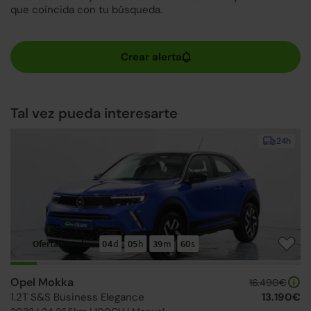
que coincida con tu búsqueda.
Tal vez pueda interesarte
24h
Ofertas Opel
04
d
05
h
39
m
59
s
Opel Mokka
16.490€
1.2T S&S Business Elegance
13.190€