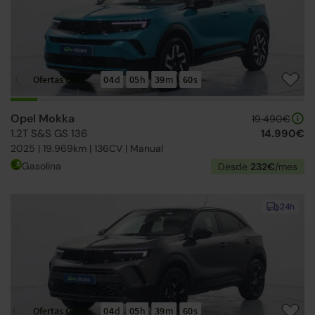
Ofertas Opel
04
d
05
h
39
m
59
s
Opel Mokka
19.490€
1.2T S&S GS 136
14.990€
2025 | 19.969km | 136CV | Manual
Gasolina
Desde
232€
/mes
24h
Ofertas Opel
04
d
05
h
39
m
59
s