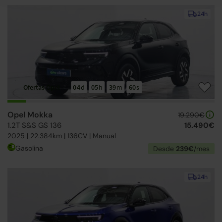
24h
Ofertas Opel
04
d
05
h
39
m
59
s
Opel Mokka
19.290€
1.2T S&S GS 136
15.490€
2025 | 22.384km | 136CV | Manual
Gasolina
Desde
239€
/mes
24h