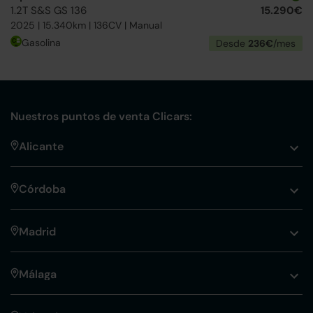
1.2T S&S GS 136
15.290€
2025 | 15.340km | 136CV | Manual
Gasolina
Desde
236€
/mes
Nuestros puntos de venta Clicars:
Alicante
Córdoba
Madrid
Málaga