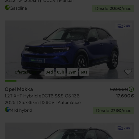
2022 | 24.255km | 100CV | Manual
Gasolina
Desde
205€
/mes
24h
Ofertas Opel
04
d
05
h
39
m
59
s
Opel Mokka
22.990€
1.2T XHT Hybrid eDCT6 S&S GS 136
17.690€
2025 | 25.736km | 136CV | Automático
Mild hybrid
Desde
273€
/mes
24h