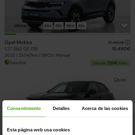
Ofertas Opel
04
d
05
h
39
m
59
s
Opel Mokka
19.490€
1.2T S&S GS 136
15.490€
2025 | 23.047km | 136CV | Manual
Gasolina
Desde
239€
/mes
24h
Consentimiento
Detalles
Acerca de las cookies
Ofertas Opel
04
d
05
h
39
m
59
s
Esta página web usa cookies