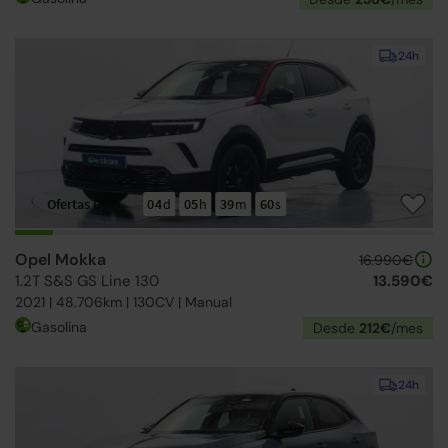
24h
Ofertas Opel
04
d
05
h
39
m
59
s
Opel Mokka
16.990€
1.2T S&S GS Line 130
13.590€
2021 | 48.706km | 130CV | Manual
Gasolina
Desde
212€
/mes
24h