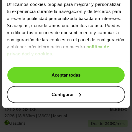
Utilizamos cookies propias para mejorar y personalizar
Opel Mokka
19.490€
tu experiencia durante la navegación y de terceros para
1.2T S&S GS 136
15.490€
ofrecerte publicidad personalizada basada en intereses.
2025 | 20.433km | 136CV | Manual
Si aceptas, consideramos que admites su uso. Puedes
Gasolina
Desde
239€
/mes
modificar tus opciones de consentimiento y cambiar la
configuración de las cookies en el panel de configuración
24h
y obtener más información en nuestra
política de
privacidad y cookies
.
Aceptar todas
Ofertas Opel
04
d
05
h
39
m
59
s
Configurar
Opel Mokka
19.490€
1.2T S&S GS 136
15.690€
2025 | 18.881km | 136CV | Manual
Gasolina
Desde
243€
/mes