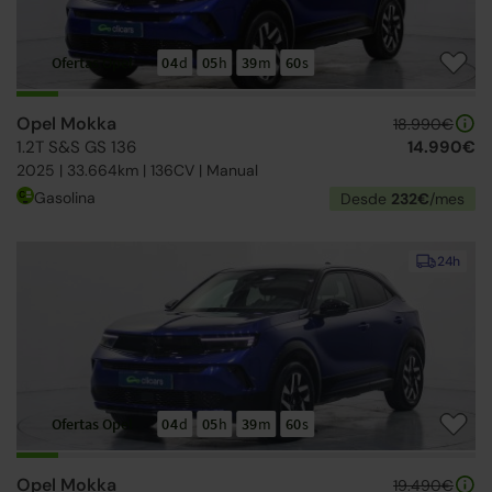
Ofertas Opel
04
d
05
h
39
m
59
s
Opel Mokka
18.990€
1.2T S&S GS 136
14.990€
2025 | 33.664km | 136CV | Manual
Gasolina
Desde
232€
/mes
24h
Ofertas Opel
04
d
05
h
39
m
59
s
Opel Mokka
19.490€