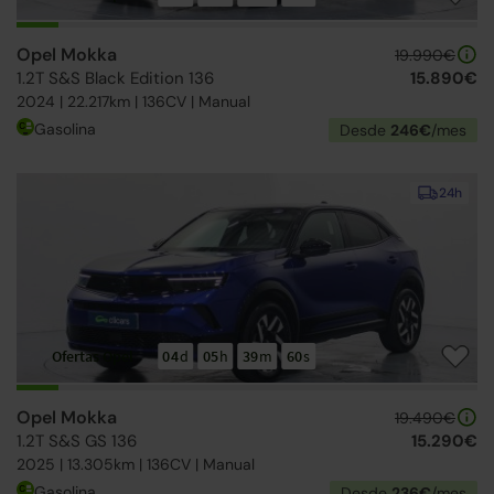
Opel Mokka
19.990€
1.2T S&S Black Edition 136
15.890€
2024 | 22.217km | 136CV | Manual
Gasolina
Desde
246€
/mes
24h
Ofertas Opel
04
d
05
h
39
m
59
s
Opel Mokka
19.490€
1.2T S&S GS 136
15.290€
2025 | 13.305km | 136CV | Manual
Gasolina
Desde
236€
/mes