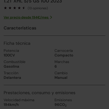
1.2T XHL S/S GS 100 2023
(13 opiniones)
Ver precio desde
194
€/
mes
Características
Ficha técnica
Potencia
Carrocería
100CV
Compacto
Combustible
Marchas
Gasolina
6
Tracción
Cambio
Delantera
Manual
Prestaciones, consumo y emisiones
Velocidad máxima
Emisiones
194km/h
96CO
2