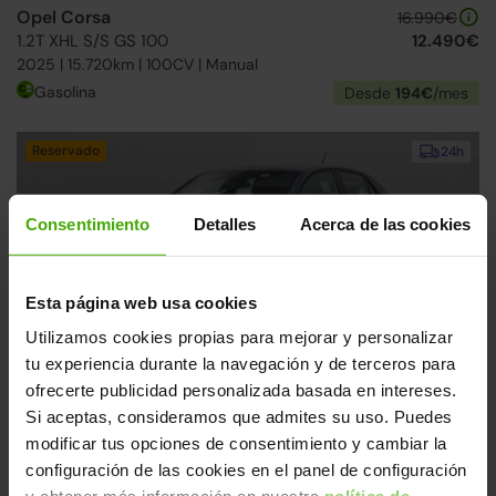
Opel Corsa
16.990€
1.2T XHL S/S GS 100
12.490€
2025 | 15.720km | 100CV | Manual
Gasolina
Desde
194€
/mes
Reservado
24h
Consentimiento
Detalles
Acerca de las cookies
Esta página web usa cookies
Utilizamos cookies propias para mejorar y personalizar
tu experiencia durante la navegación y de terceros para
Opel Corsa
16.990€
ofrecerte publicidad personalizada basada en intereses.
1.2T XHL S/S GS 100
12.490€
2025 | 17.755km | 100CV | Manual
Si aceptas, consideramos que admites su uso. Puedes
modificar tus opciones de consentimiento y cambiar la
Gasolina
Desde
195€
/mes
configuración de las cookies en el panel de configuración