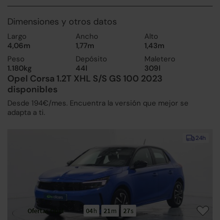
Dimensiones y otros datos
Largo
Ancho
Alto
4,06m
1,77m
1,43m
Peso
Depósito
Maletero
1.180kg
44l
309l
Opel Corsa 1.2T XHL S/S GS 100 2023
disponibles
Desde 194€/mes. Encuentra la versión que mejor se
adapta a ti.
24h
Ofertas Opel
04
h
21
m
26
s