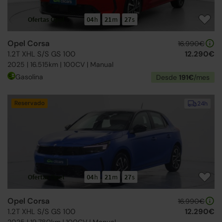
Ofertas Opel
04
h
21
m
26
s
Opel Corsa
16.990€
1.2T XHL S/S GS 100
12.290€
2025 | 16.515km | 100CV | Manual
Gasolina
Desde
191€
/mes
Reservado
24h
Ofertas Opel
04
h
21
m
26
s
Opel Corsa
16.990€
1.2T XHL S/S GS 100
12.290€
2025 | 19.780km | 100CV | Manual