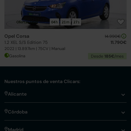
Ofertas Opel
04
h
21
m
26
s
Opel Corsa
14.990€
1.2 XEL S/S Edition 75
11.790€
2022 | 13.897km | 75CV | Manual
Gasolina
Desde
185€
/mes
Nuestros puntos de venta Clicars:
Alicante
Córdoba
Madrid