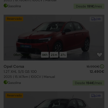
Gasolina
Desde
191€
/mes
Reservado
24h
Ofertas Opel
04
h
21
m
26
s
Opel Corsa
16.990€
1.2T XHL S/S GS 100
12.490€
2025 | 15.147km | 100CV | Manual
Gasolina
Desde
194€
/mes
Reservado
24h