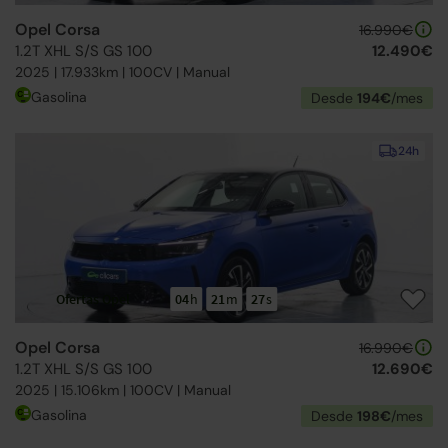
Opel Corsa
16.990€
1.2T XHL S/S GS 100
12.490€
2025 | 17.933km | 100CV | Manual
Gasolina
Desde
194€
/mes
24h
Ofertas Opel
04
h
21
m
26
s
Opel Corsa
16.990€
1.2T XHL S/S GS 100
12.690€
2025 | 15.106km | 100CV | Manual
Gasolina
Desde
198€
/mes