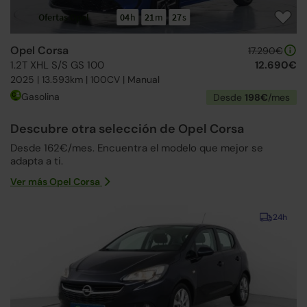
Ofertas Opel
04
h
21
m
26
s
Opel Corsa
17.290€
1.2T XHL S/S GS 100
12.690€
2025 | 13.593km | 100CV | Manual
Gasolina
Desde
198€
/mes
Descubre otra selección de Opel Corsa
Desde 162€/mes. Encuentra el modelo que mejor se
adapta a ti.
Ver más Opel Corsa
24h