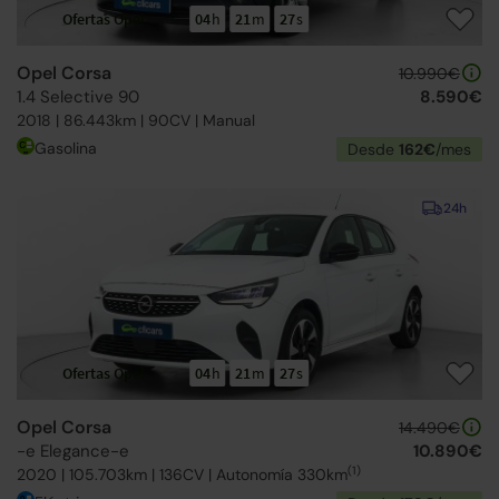
Ofertas Opel
04
h
21
m
26
s
Opel Corsa
10.990€
1.4 Selective 90
8.590€
2018 | 86.443km | 90CV | Manual
Gasolina
Desde
162€
/mes
24h
Ofertas Opel
04
h
21
m
26
s
Opel Corsa
14.490€
-e Elegance-e
10.890€
(1)
2020 | 105.703km | 136CV | Autonomía 330km