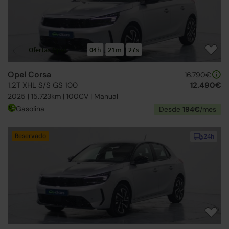
Ofertas Opel
04
h
21
m
26
s
Opel Corsa
16.790€
1.2T XHL S/S GS 100
12.490€
2025 | 15.723km | 100CV | Manual
Gasolina
Desde
194€
/mes
Reservado
24h