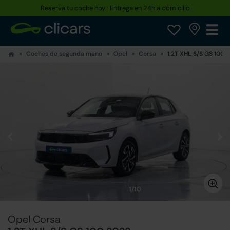
Reserva tu coche hoy · Entrega en 24h a domicilio
Coches de segunda mano
Opel
Corsa
1.2T XHL S/S GS 100
1/10
Opel Corsa