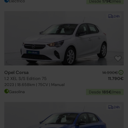
Eléctrico
Desde
179€
/mes
24h
Opel Corsa
14.990€
1.2 XEL S/S Edition 75
11.790€
2023 | 18.658km | 75CV | Manual
Gasolina
Desde
185€
/mes
24h