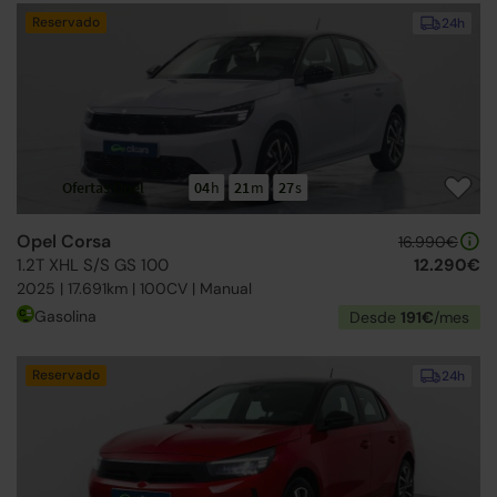
Reservado
24h
Ofertas Opel
04
h
21
m
26
s
Opel Corsa
16.990€
1.2T XHL S/S GS 100
12.290€
2025 | 17.691km | 100CV | Manual
Gasolina
Desde
191€
/mes
Reservado
24h