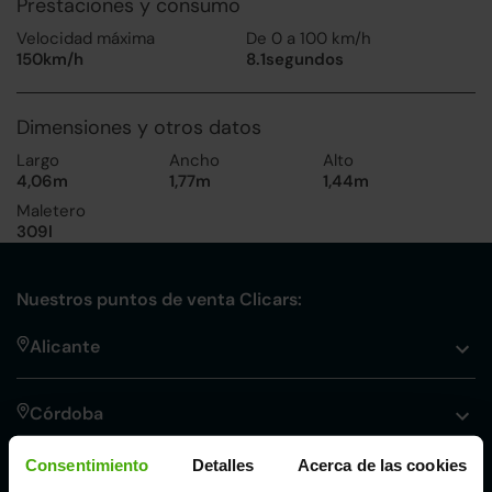
Prestaciones y consumo
Velocidad máxima
De 0 a 100 km/h
150km/h
8.1segundos
Dimensiones y otros datos
Largo
Ancho
Alto
4,06m
1,77m
1,44m
Maletero
309l
Nuestros puntos de venta Clicars:
Alicante
Córdoba
Consentimiento
Detalles
Acerca de las cookies
Madrid