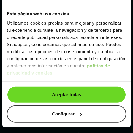
Esta página web usa cookies
Málaga
Utilizamos cookies propias para mejorar y personalizar
tu experiencia durante la navegación y de terceros para
Valencia
ofrecerte publicidad personalizada basada en intereses.
Si aceptas, consideramos que admites su uso. Puedes
Zaragoza
modificar tus opciones de consentimiento y cambiar la
configuración de las cookies en el panel de configuración
y obtener más información en nuestra
política de
Ver Opel Corsa de segunda mano y ocasión
privacidad y cookies
.
Opel Corsa de segunda mano y ocasión
Aceptar todas
Coches de
segunda mano y ocasión por
localización
Configurar
Coches de segunda mano y ocasión
ALBACETE
Coches de segunda mano y ocasión
ALICANTE