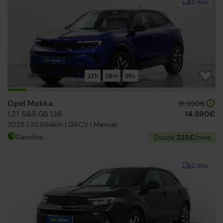
2 días
Ofertas Opel
22
h
18
m
08
s
Opel Mokka
18.990€
1.2T S&S GS 136
14.590€
2025 | 33.664km | 136CV | Manual
Gasolina
Desde
225€
/mes
2 días