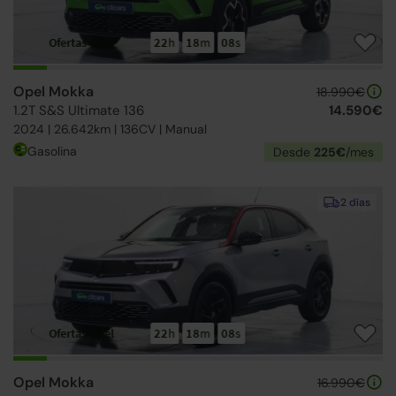
Ofertas Opel
22
h
18
m
07
s
Opel Mokka
18.990€
1.2T S&S Ultimate 136
14.590€
2024 | 26.642km | 136CV | Manual
Gasolina
Desde
225€
/mes
2 días
Ofertas Opel
22
h
18
m
07
s
Opel Mokka
16.990€