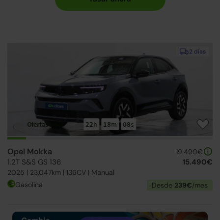
2 días
Ofertas Opel
22
h
18
m
07
s
Opel Mokka
19.490€
1.2T S&S GS 136
15.490€
2025 | 23.047km | 136CV | Manual
Gasolina
Desde
239€
/mes