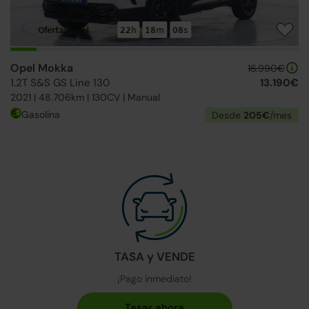
Ofertas Opel
22
h
18
m
07
s
Opel Mokka
16.990€
1.2T S&S GS Line 130
13.190€
2021 | 48.706km | 130CV | Manual
Gasolina
Desde
205€
/mes
TASA y VENDE
¡Pago inmediato!