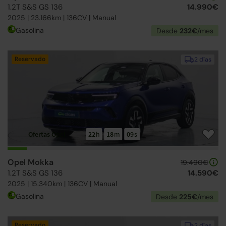
1.2T S&S GS 136
14.990€
2025 | 23.166km | 136CV | Manual
Gasolina
Desde
232€
/mes
Reservado
2 días
Ofertas Opel
22
h
18
m
08
s
Opel Mokka
19.490€
1.2T S&S GS 136
14.590€
2025 | 15.340km | 136CV | Manual
Gasolina
Desde
225€
/mes
Reservado
2 días