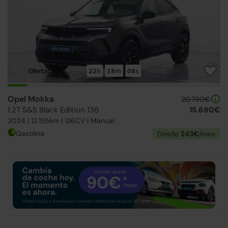
Ofertas Opel
22
h
18
m
07
s
Opel Mokka
20.790€
1.2T S&S Black Edition 136
15.690€
2024 | 12.135km | 136CV | Manual
Gasolina
Desde
243€
/mes