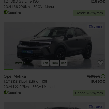
1.2T S&S GS Line 130
12.690€
2021 | 58.706km | 130CV | Manual
Gasolina
Desde
198€
/mes
2 días
Ofertas Opel
22
h
18
m
07
s
Opel Mokka
19.990€
1.2T S&S Black Edition 136
15.490€
2024 | 22.217km | 136CV | Manual
Gasolina
Desde
239€
/mes
2 días