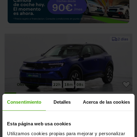
2 días
Ofertas Opel
22
h
18
m
07
s
Opel Mokka
18.990€
Consentimiento
Detalles
Acerca de las cookies
1.2T S&S GS 136
14.790€
2025 | 29.845km | 136CV | Manual
Gasolina
Desde
230€
/mes
Esta página web usa cookies
Utilizamos cookies propias para mejorar y personalizar