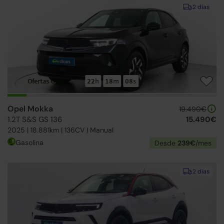
2 días
Ofertas Opel
22
h
18
m
07
s
Opel Mokka
19.490€
1.2T S&S GS 136
15.490€
2025 | 18.881km | 136CV | Manual
Gasolina
Desde
239€
/mes
2 días