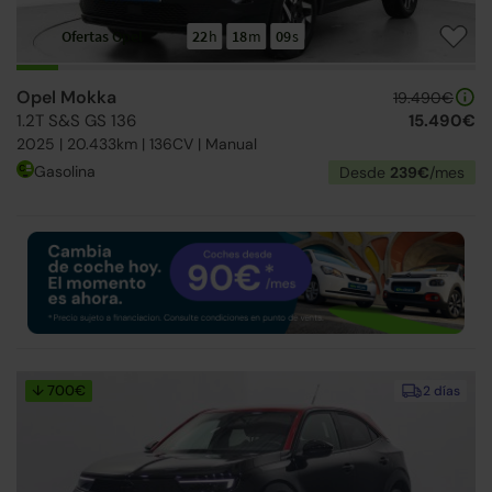
Ofertas Opel
22
h
18
m
08
s
Opel Mokka
19.490€
1.2T S&S GS 136
15.490€
2025 | 20.433km | 136CV | Manual
Gasolina
Desde
239€
/mes
↓ 700€
2 días