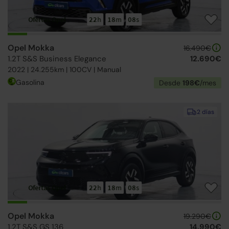
Ofertas Opel
22
h
18
m
07
s
Opel Mokka
16.490€
1.2T S&S Business Elegance
12.690€
2022 | 24.255km | 100CV | Manual
Gasolina
Desde
198€
/mes
2 días
Ofertas Opel
22
h
18
m
07
s
Opel Mokka
19.290€
1.2T S&S GS 136
14.990€