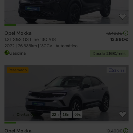
Opel Mokka
18.490€
1.2T S&S GS Line 130 AT8
13.890€
2022 | 26.535km | 130CV | Automático
Gasolina
Desde
216€
/mes
Reservado
2 días
Ofertas Opel
22
h
18
m
08
s
Opel Mokka
19.490€