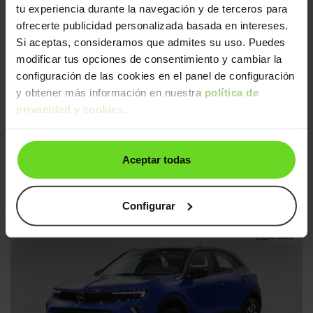
2 días
tu experiencia durante la navegación y de terceros para
ofrecerte publicidad personalizada basada en intereses.
Si aceptas, consideramos que admites su uso. Puedes
modificar tus opciones de consentimiento y cambiar la
configuración de las cookies en el panel de configuración
y obtener más información en nuestra
política de
privacidad y cookies
.
Ofertas Opel
22
h
18
m
07
s
Opel Mokka
19.490€
Aceptar todas
1.2T S&S GS 136
14.990€
2025 | 19.969km | 136CV | Manual
Gasolina
Desde
232€
/mes
Configurar
2 días