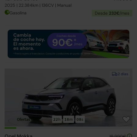
2025 | 22.384km | 136CV | Manual
Gasolina
Desde
232€
/mes
2 días
Ofertas Opel
22
h
18
m
07
s
Opel Mokka
18.990€