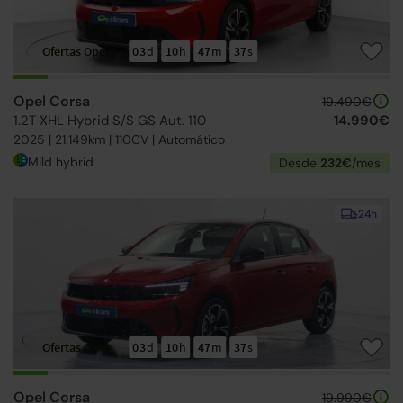
Ofertas Opel
03
d
10
h
47
m
36
s
Opel Corsa
19.490€
1.2T XHL Hybrid S/S GS Aut. 110
14.990€
2025 | 21.149km | 110CV | Automático
Mild hybrid
Desde
232€
/mes
24h
Ofertas Opel
03
d
10
h
47
m
36
s
Opel Corsa
19.990€