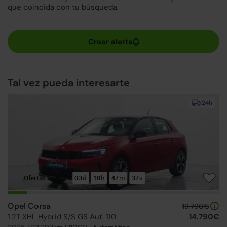
que coincida con tu búsqueda.
Tal vez pueda interesarte
24h
Ofertas Opel
03
d
10
h
47
m
36
s
Opel Corsa
19.790€
1.2T XHL Hybrid S/S GS Aut. 110
14.790€