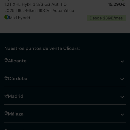
1.2T XHL Hybrid S/S GS Aut. 110
15.290€
2025 | 19.246km | 110CV | Automático
Mild hybrid
Desde
236€
/mes
Nuestros puntos de venta Clicars:
Alicante
Córdoba
Madrid
Málaga