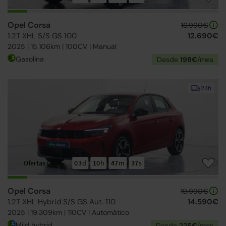
Opel Corsa
16.990€
1.2T XHL S/S GS 100
12.690€
2025 | 15.106km | 100CV | Manual
Gasolina
Desde
198€
/mes
24h
Ofertas Opel
03
d
10
h
47
m
36
s
Opel Corsa
19.990€
1.2T XHL Hybrid S/S GS Aut. 110
14.590€
2025 | 19.309km | 110CV | Automático
Mild hybrid
Desde
225€
/mes