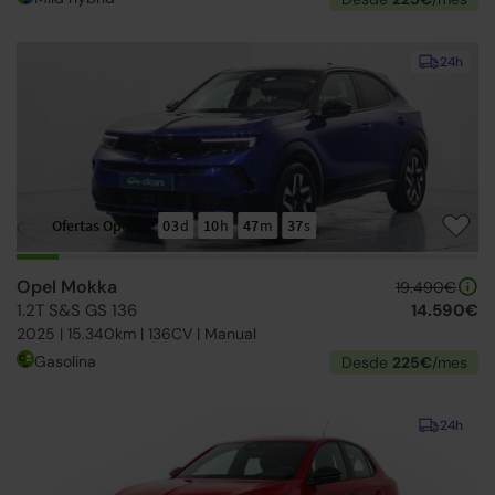
24h
Ofertas Opel
03
d
10
h
47
m
36
s
Opel Mokka
19.490€
1.2T S&S GS 136
14.590€
2025 | 15.340km | 136CV | Manual
Gasolina
Desde
225€
/mes
24h