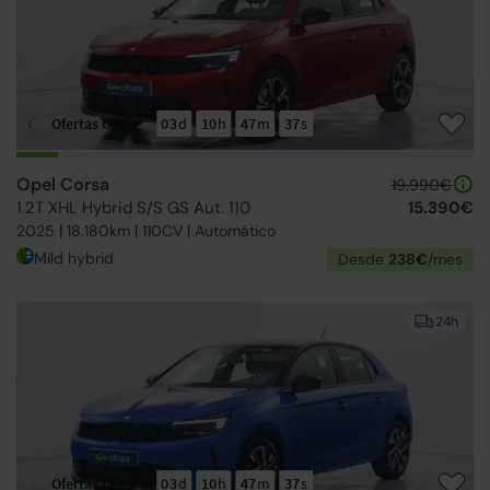
Ofertas Opel
03
d
10
h
47
m
36
s
Opel Corsa
19.990€
1.2T XHL Hybrid S/S GS Aut. 110
15.390€
2025 | 18.180km | 110CV | Automático
Mild hybrid
Desde
238€
/mes
24h
Ofertas Opel
03
d
10
h
47
m
36
s