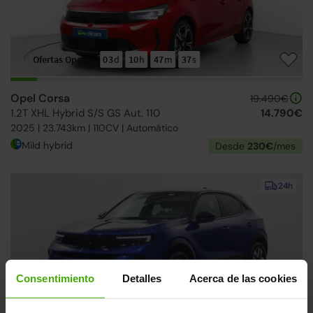
Ofertas Opel
03
d
10
h
47
m
36
s
Opel Corsa
19.490€
1.2T XHL Hybrid S/S GS Aut. 110
14.790€
2025 | 23.743km | 110CV | Automático
Mild hybrid
Desde
230€
/mes
24h
Consentimiento
Detalles
Acerca de las cookies
Ofertas Opel
03
d
10
h
47
m
36
s