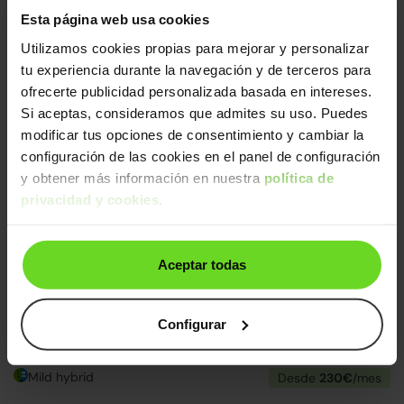
Opel Mokka
Esta página web usa cookies
22.990€
1.2T XHT Hybrid eDCT6 S&S GS 136
17.690€
Utilizamos cookies propias para mejorar y personalizar
2025 | 24.681km | 136CV | Automático
tu experiencia durante la navegación y de terceros para
Mild hybrid
Desde
273€
/mes
ofrecerte publicidad personalizada basada en intereses.
Si aceptas, consideramos que admites su uso. Puedes
24h
modificar tus opciones de consentimiento y cambiar la
configuración de las cookies en el panel de configuración
y obtener más información en nuestra
política de
privacidad y cookies
.
Aceptar todas
Ofertas Opel
03
d
10
h
47
m
36
s
Opel Corsa
19.490€
Configurar
1.2T XHL Hybrid S/S GS Aut. 110
14.790€
2025 | 28.513km | 110CV | Automático
Mild hybrid
Desde
230€
/mes