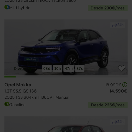
2025 | 23.292km | 110CV | Automático
Mild hybrid
Desde
230€
/mes
24h
Ofertas Opel
03
d
10
h
47
m
36
s
Opel Mokka
18.990€
1.2T S&S GS 136
14.590€
2025 | 33.664km | 136CV | Manual
Gasolina
Desde
225€
/mes
24h