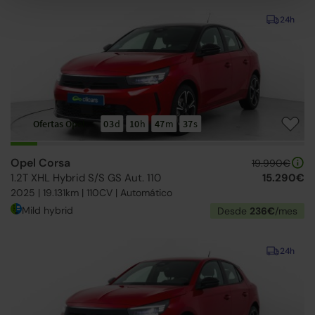
24h
Ofertas Opel
03
d
10
h
47
m
36
s
Opel Corsa
19.990€
1.2T XHL Hybrid S/S GS Aut. 110
15.290€
2025 | 19.131km | 110CV | Automático
Mild hybrid
Desde
236€
/mes
24h