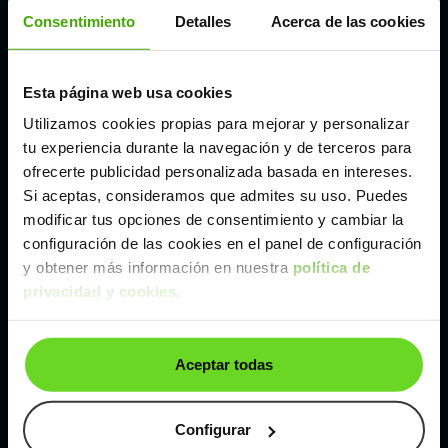
Córdoba
Consentimiento
Detalles
Acerca de las cookies
Madrid
Esta página web usa cookies
Utilizamos cookies propias para mejorar y personalizar
Málaga
tu experiencia durante la navegación y de terceros para
ofrecerte publicidad personalizada basada en intereses.
Si aceptas, consideramos que admites su uso. Puedes
Valencia
modificar tus opciones de consentimiento y cambiar la
configuración de las cookies en el panel de configuración
Zaragoza
y obtener más información en nuestra
política de
privacidad y cookies
.
Ver Opel Mokka de segunda mano y ocasión
Aceptar todas
Opel Mokka de segunda mano y ocasión
Coches de
segunda mano y ocasión por
Configurar
localización