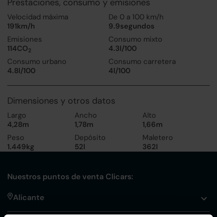
Prestaciones, consumo y emisiones
Velocidad máxima
De 0 a 100 km/h
191km/h
9.9segundos
Emisiones
Consumo mixto
114CO
4.3l/100
2
Consumo urbano
Consumo carretera
4.8l/100
4l/100
Dimensiones y otros datos
Largo
Ancho
Alto
4,28m
1,78m
1,66m
Peso
Depósito
Maletero
1.449kg
52l
362l
Nuestros puntos de venta Clicars:
Alicante