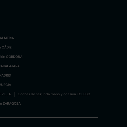
ALMERÍA
n
CÁDIZ
sión
CÓRDOBA
UADALAJARA
MADRID
MURCIA
EVILLA
Coches de segunda mano y ocasión
TOLEDO
ón
ZARAGOZA