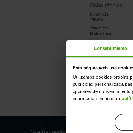
Ficha técnica
Potencia
136CV
Tracción
Delantera
Consentimiento
Prestaciones, co
Velocidad máxima
191km/h
Esta página web usa cookie
Consumo urbano
Utilizamos cookies propias p
4.8l/100
publicidad personalizada ba
opciones de consentimiento y
Dimensiones y ot
información en nuestra
polít
Largo
An
4,28m
1,
Nuestros puntos de venta Clicars: