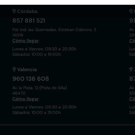
Córdoba
857 881 521
9
Pol. ind. las Quemadas. Esteban Cabrera, 5
Av.
14014
28
Cómo llegar
Có
Lunes a Viernes: 09:30 a 20:30h
Lu
Sábados: 10:00 a 19:00h
Sá
Valencia
960 136 608
8
Av. la Pista, 12 (Pista de Silla)
Av.
46470
50
Cómo llegar
Có
Lunes a Viernes: 09:30 a 20:30h
Lu
Sábados: 10:00 a 19:00h
Sá