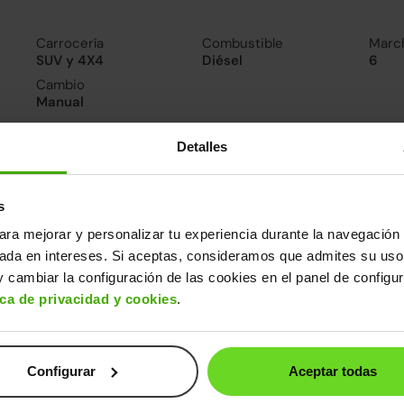
Carrocería
Combustible
Marc
SUV y 4X4
Diésel
6
Cambio
Manual
Detalles
nsumo y emisiones
De 0 a 100 km/h
Emisiones
Cons
9.9segundos
114CO
4.3l/
s
2
Consumo carretera
ara mejorar y personalizar tu experiencia durante la navegación 
4l/100
sada en intereses. Si aceptas, consideramos que admites su uso
 cambiar la configuración de las cookies en el panel de configu
ros datos
ica de privacidad y cookies
.
cho
Alto
Peso
Depósito
78m
1,66m
1.449kg
52l
Configurar
Aceptar todas