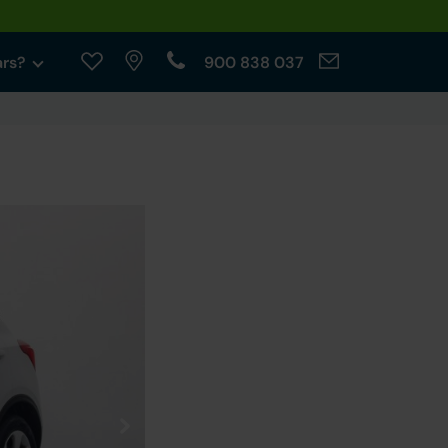
ars?
900 838 037