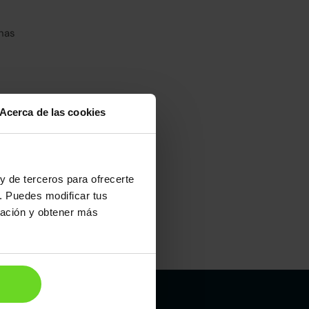
has
Acerca de las cookies
umo mixto
100
y de terceros para ofrecerte
. Puedes modificar tus
ración y obtener más
Maletero
362l