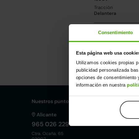
Tracción
Delantera
Prestaciones y 
Consentimiento
Velocidad máxima
150km/h
Esta página web usa cookie
Utilizamos cookies propias p
Dimensiones y ot
publicidad personalizada ba
Largo
An
opciones de consentimiento y
4,15m
1,
información en nuestra
polít
Nuestros puntos de venta Clicars:
Alicante
965 026 229
Ctra. Ocaña, 65