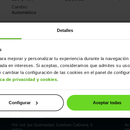
Cambio
Automático
consumo
Detalles
De 0 a 100 km/h
9segundos
s
ara mejorar y personalizar tu experiencia durante la navegación 
ros datos
sada en intereses. Si aceptas, consideramos que admites su uso
cho
Alto
Peso
Maletero
 cambiar la configuración de las cookies en el panel de configu
79m
1,53m
1.598kg
310l
ica de privacidad y cookies
.
Configurar
Aceptar todas
Córdoba
857 881 521
9
Pol. ind. las Quemadas. Esteban Cabrera, 5
Av.