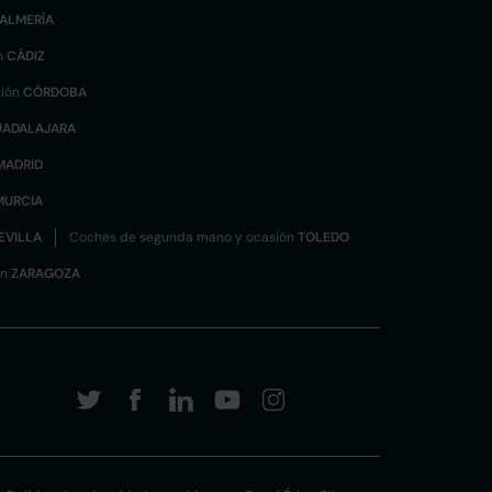
ALMERÍA
n
CÁDIZ
sión
CÓRDOBA
UADALAJARA
MADRID
MURCIA
EVILLA
Coches de segunda mano y ocasión
TOLEDO
ón
ZARAGOZA