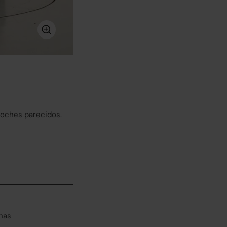
coches parecidos.
has