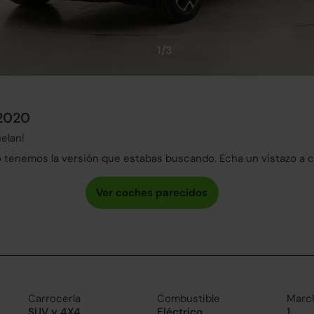
1/3
 2020
elan!
tenemos la versión que estabas buscando. Echa un vistazo a 
Carrocería
Combustible
Marc
SUV y 4X4
Eléctrico
1