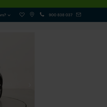
ars?
900 838 037