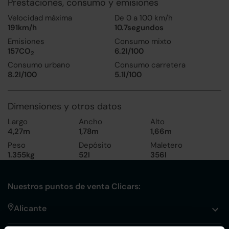
Prestaciones, consumo y emisiones
Velocidad máxima
De 0 a 100 km/h
191km/h
10.7segundos
Emisiones
Consumo mixto
157CO
6.2l/100
2
Consumo urbano
Consumo carretera
8.2l/100
5.1l/100
Dimensiones y otros datos
Largo
Ancho
Alto
4,27m
1,78m
1,66m
Peso
Depósito
Maletero
1.355kg
52l
356l
Nuestros puntos de venta Clicars:
Alicante