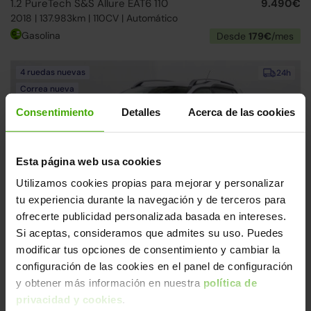
1.2 PureTech S&S Allure EAT6 110
9.490€
2018 | 137.983km | 110CV | Automático
Gasolina
Desde
179€
/mes
4 ruedas nuevas
24h
Correa nueva
Consentimiento
Detalles
Acerca de las cookies
Esta página web usa cookies
Utilizamos cookies propias para mejorar y personalizar
tu experiencia durante la navegación y de terceros para
Peugeot 2008
10.990€
ofrecerte publicidad personalizada basada en intereses.
1.2 PureTech S&S Style 82
9.490€
Si aceptas, consideramos que admites su uso. Puedes
2019 | 73.619km | 82CV | Manual
modificar tus opciones de consentimiento y cambiar la
Gasolina
Desde
179€
/mes
configuración de las cookies en el panel de configuración
y obtener más información en nuestra
política de
↓ 300€
24h
privacidad y cookies
.