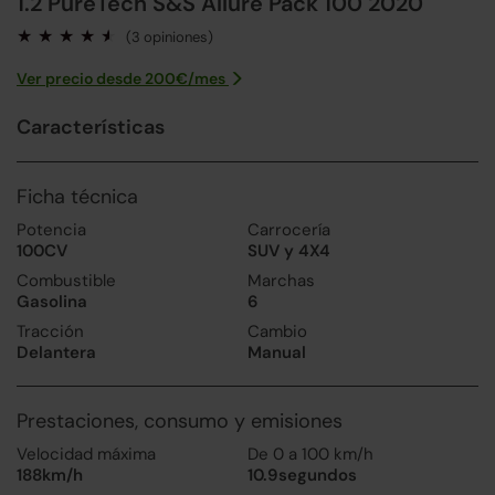
1.2 PureTech S&S Allure Pack 100 2020
(3 opiniones)
Ver precio desde
200
€/
mes
Características
Ficha técnica
Potencia
Carrocería
100CV
SUV y 4X4
Combustible
Marchas
Gasolina
6
Tracción
Cambio
Delantera
Manual
Prestaciones, consumo y emisiones
Velocidad máxima
De 0 a 100 km/h
188km/h
10.9segundos