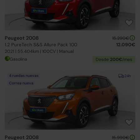
Peugeot 2008
15.290€
1.2 PureTech S&S Allure Pack 100
12.090€
2021 | 55.404km | 100CV | Manual
Gasolina
Desde
200€
/mes
4 ruedas nuevas
24h
Correa nueva
Peugeot 2008
15.990€