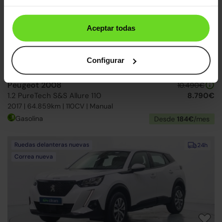
Aceptar todas
Configurar
Peugeot 2008
10.490€
1.2 PureTech S&S Allure 110
8.790€
2017 | 64.859km | 110CV | Manual
Gasolina
Desde
184€
/mes
Ruedas delanteras nuevas
24h
Correa nueva