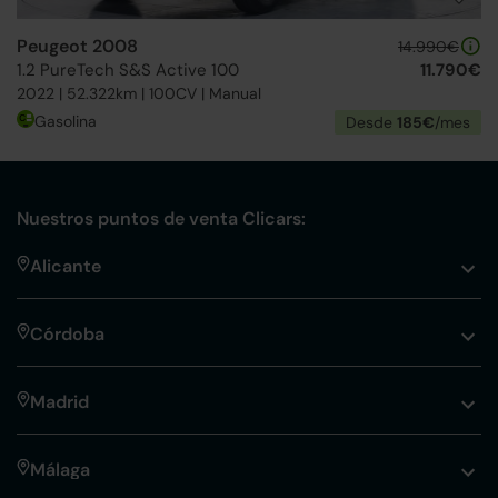
Peugeot 2008
14.990€
1.2 PureTech S&S Active 100
11.790€
2022 | 52.322km | 100CV | Manual
Gasolina
Desde
185€
/mes
Nuestros puntos de venta Clicars:
Alicante
Córdoba
Madrid
Málaga