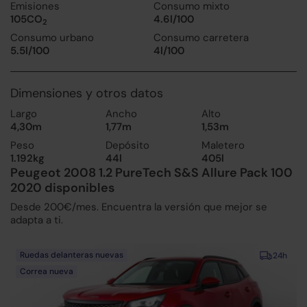
Emisiones
Consumo mixto
105CO
4.6l/100
2
Consumo urbano
Consumo carretera
5.5l/100
4l/100
Dimensiones y otros datos
Largo
Ancho
Alto
4,30m
1,77m
1,53m
Peso
Depósito
Maletero
1.192kg
44l
405l
Peugeot 2008 1.2 PureTech S&S Allure Pack 100
2020 disponibles
Desde 200€/mes. Encuentra la versión que mejor se
adapta a ti.
Ruedas delanteras nuevas
24h
Correa nueva