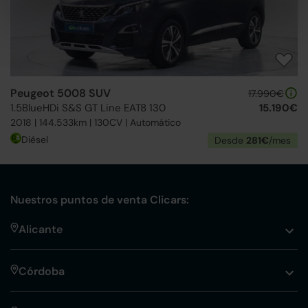
Peugeot 5008 SUV
17.990€
1.5BlueHDi S&S GT Line EAT8 130
15.190€
2018 | 144.533km | 130CV | Automático
Diésel
Desde
281€
/mes
Nuestros puntos de venta Clicars:
Alicante
Córdoba