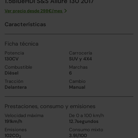
1.5BlueHDi S&S Allure 130 2017
Ver precio desde
298
€/
mes
Características
Ficha técnica
Potencia
Carrocería
130CV
SUV y 4X4
Combustible
Marchas
Diésel
6
Tracción
Cambio
Delantera
Manual
Prestaciones, consumo y emisiones
Velocidad máxima
De 0 a 100 km/h
191km/h
12.7segundos
Emisiones
Consumo mixto
102CO
3.9l/100
2