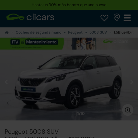
Hasta un 30% más barato que uno nuevo
Coches de segunda mano
Peugeot
5008 SUV
1.5BlueHDi S&
1/10
Peugeot 5008 SUV