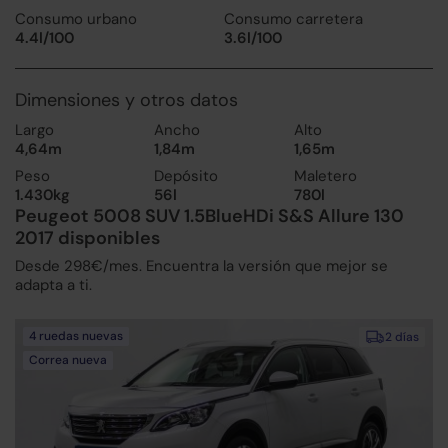
Consumo urbano
Consumo carretera
4.4l/100
3.6l/100
Dimensiones y otros datos
Largo
Ancho
Alto
4,64m
1,84m
1,65m
Peso
Depósito
Maletero
1.430kg
56l
780l
Peugeot 5008 SUV 1.5BlueHDi S&S Allure 130
2017 disponibles
Desde 298€/mes. Encuentra la versión que mejor se
adapta a ti.
4 ruedas nuevas
2 días
Correa nueva