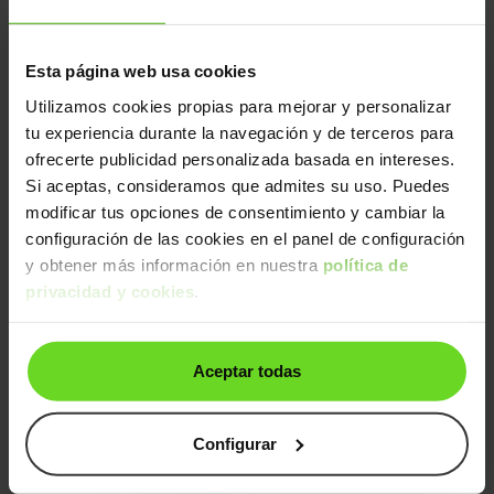
Gasolina
Desde
264€
/mes
Esta página web usa cookies
2 días
Utilizamos cookies propias para mejorar y personalizar
tu experiencia durante la navegación y de terceros para
ofrecerte publicidad personalizada basada en intereses.
Si aceptas, consideramos que admites su uso. Puedes
modificar tus opciones de consentimiento y cambiar la
configuración de las cookies en el panel de configuración
y obtener más información en nuestra
política de
Peugeot 5008 SUV
privacidad y cookies
.
17.490€
1.2 PureTech S&S Active 130
14.790€
2019 | 81.074km | 130CV | Manual
Gasolina
Desde
273€
/mes
Aceptar todas
Ruedas delanteras nuevas
2 días
Configurar
Correa nueva