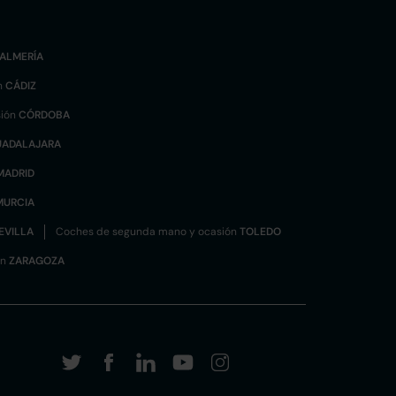
ALMERÍA
n
CÁDIZ
sión
CÓRDOBA
UADALAJARA
MADRID
MURCIA
EVILLA
Coches de segunda mano y ocasión
TOLEDO
ón
ZARAGOZA