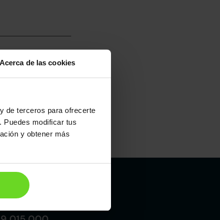
Acerca de las cookies
umo mixto
100
y de terceros para ofrecerte
. Puedes modificar tus
ración y obtener más
Maletero
254l
Madrid
19 015 000