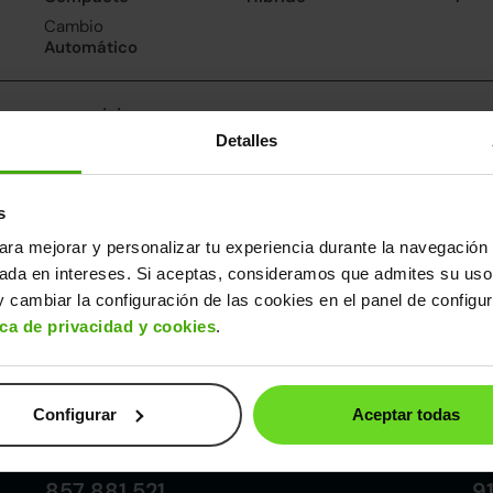
Cambio
Automático
nsumo y emisiones
Detalles
De 0 a 100 km/h
Emisiones
Cons
9.9segundos
83CO
3.6l/
2
Consumo carretera
s
4.1l/100
ara mejorar y personalizar tu experiencia durante la navegación 
sada en intereses. Si aceptas, consideramos que admites su uso
ros datos
 cambiar la configuración de las cookies en el panel de configu
cho
Alto
Peso
Depósito
ica de privacidad y cookies
.
80m
1,44m
1.758kg
39l
Configurar
Aceptar todas
Córdoba
857 881 521
9