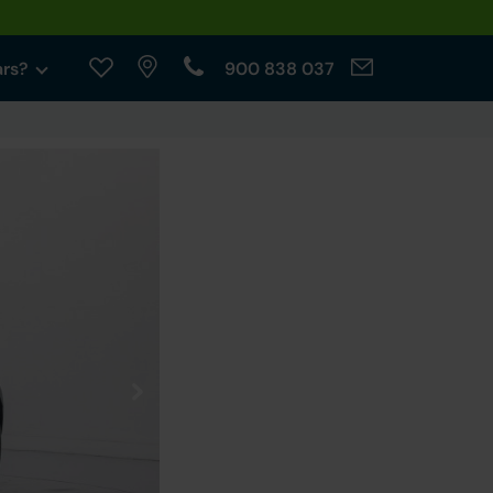
ars?
900 838 037