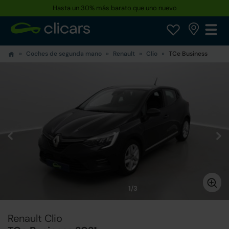
Hasta un 30% más barato que uno nuevo
Coches de segunda mano
Renault
Clio
TCe Business
1/3
Renault Clio