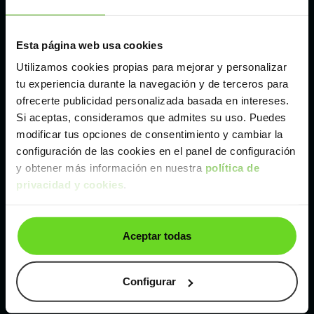
Madrid
Esta página web usa cookies
Málaga
Utilizamos cookies propias para mejorar y personalizar
tu experiencia durante la navegación y de terceros para
ofrecerte publicidad personalizada basada en intereses.
Valencia
Si aceptas, consideramos que admites su uso. Puedes
modificar tus opciones de consentimiento y cambiar la
Zaragoza
configuración de las cookies en el panel de configuración
y obtener más información en nuestra
política de
privacidad y cookies
.
Ver Renault Clio de segunda mano y ocasión
Renault Clio de segunda mano y ocasión
Aceptar todas
Coches de
segunda mano y ocasión por
localización
Configurar
Coches de segunda mano y ocasión
ALBACETE