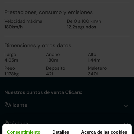
Prestaciones, consumo y emisiones
Velocidad máxima
De 0 a 100 km/h
180km/h
12.2segundos
Dimensiones y otros datos
Largo
Ancho
Alto
4,05m
1,80m
1,44m
Peso
Depósito
Maletero
1.178kg
42l
340l
Nuestros puntos de venta Clicars:
Alicante
Córdoba
Consentimiento
Detalles
Acerca de las cookies