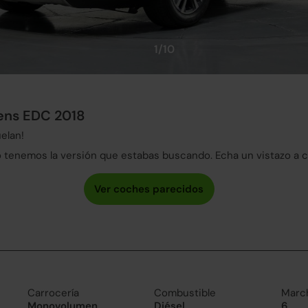
1/10
tens EDC 2018
elan!
tenemos la versión que estabas buscando. Echa un vistazo a 
Carrocería
Combustible
Marc
Monovolumen
Diésel
6