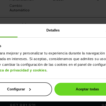
Cambio
Automático
nsumo y emisiones
Detalles
De 0 a 100 km/h
Emisiones
Cons
10.5segundos
135CO
5.1l/
2
Consumo carretera
s
4.8l/100
ara mejorar y personalizar tu experiencia durante la navegación 
sada en intereses. Si aceptas, consideramos que admites su uso
ros datos
 cambiar la configuración de las cookies en el panel de configu
cho
Alto
Peso
Depósito
ica de privacidad y cookies
.
89m
1,68m
1.659kg
58l
Configurar
Aceptar todas
Córdoba
857 881 521
9