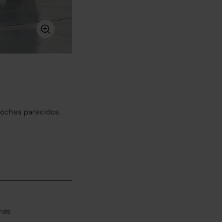
coches parecidos.
has