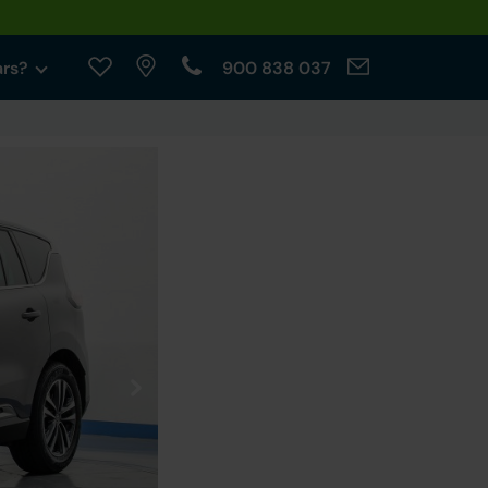
ars?
900 838 037