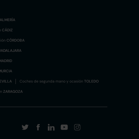
ALMERÍA
n
CÁDIZ
sión
CÓRDOBA
UADALAJARA
MADRID
MURCIA
EVILLA
Coches de segunda mano y ocasión
TOLEDO
ón
ZARAGOZA