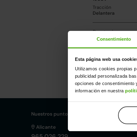
Tracción
Delantera
Prestaciones, co
Consentimiento
Velocidad máxima
200km/h
Consumo urbano
Esta página web usa cookie
5.7l/100
Utilizamos cookies propias p
publicidad personalizada ba
Dimensiones y ot
opciones de consentimiento y
Largo
An
información en nuestra
polít
4,86m
1,
Nuestros puntos de venta Clicars:
Alicante
965 026 229