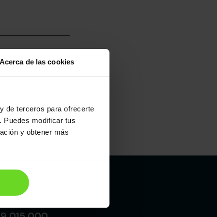
Acerca de las cookies
umo mixto
100
y de terceros para ofrecerte
. Puedes modificar tus
ración y obtener más
Maletero
240l
Madrid
19 015 000