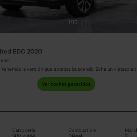
1/10
mited EDC 2020
elan!
tenemos la versión que estabas buscando. Echa un vistazo a 
Carrocería
Combustible
Marc
SUV y 4X4
Diésel
7