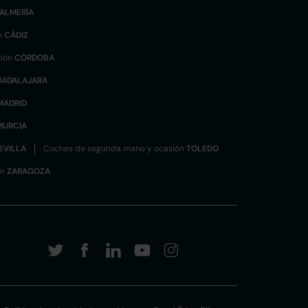
ALMERÍA
n
CÁDIZ
sión
CÓRDOBA
UADALAJARA
MADRID
MURCIA
EVILLA
Coches de segunda mano y ocasión
TOLEDO
ón
ZARAGOZA