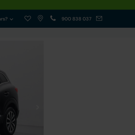
ars?
900 838 037