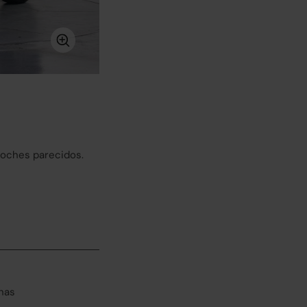
coches parecidos.
has