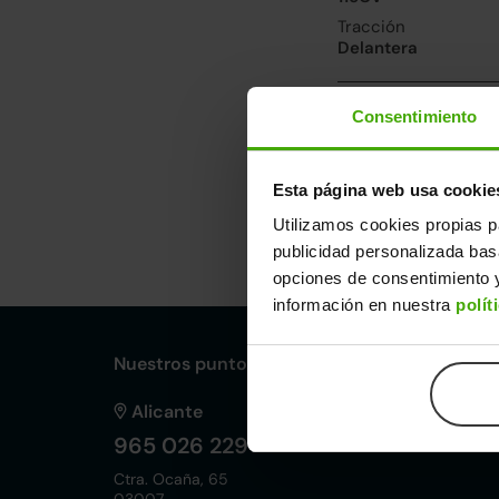
Tracción
Delantera
Prestaciones, co
Consentimiento
Velocidad máxima
189km/h
Esta página web usa cookie
Utilizamos cookies propias p
Dimensiones y ot
publicidad personalizada ba
Largo
An
opciones de consentimiento y
4,49m
1,
información en nuestra
polít
Nuestros puntos de venta Clicars:
Alicante
965 026 229
Ctra. Ocaña, 65