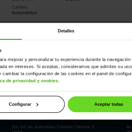
Cambio
Automático
nsumo y emisiones
Detalles
De 0 a 100 km/h
11.5segundos
s
ara mejorar y personalizar tu experiencia durante la navegación 
ros datos
sada en intereses. Si aceptas, consideramos que admites su uso
cho
Alto
Peso
Depósito
 cambiar la configuración de las cookies en el panel de configu
84m
1,61m
1.547kg
55l
ica de privacidad y cookies
.
Configurar
Aceptar todas
Córdoba
857 881 521
9
Pol. ind. las Quemadas. Esteban Cabrera, 5
Av.