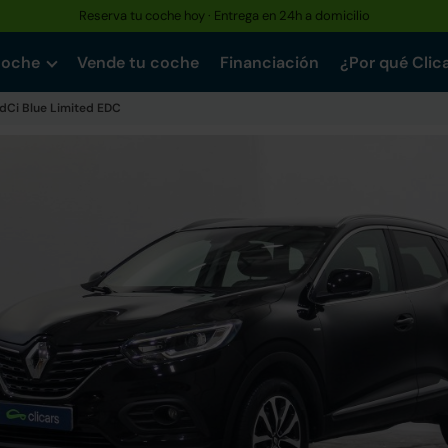
Reserva tu coche hoy · Entrega en 24h a domicilio
coche
Vende tu coche
Financiación
¿Por qué Clic
5dCi Blue Limited EDC