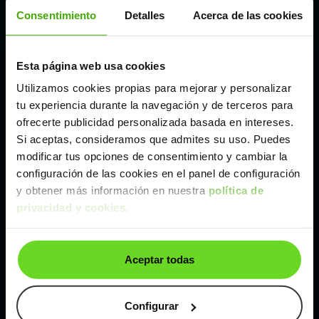
Córdoba
Consentimiento
Detalles
Acerca de las cookies
Madrid
Esta página web usa cookies
Utilizamos cookies propias para mejorar y personalizar
Málaga
tu experiencia durante la navegación y de terceros para
ofrecerte publicidad personalizada basada en intereses.
Si aceptas, consideramos que admites su uso. Puedes
Valencia
modificar tus opciones de consentimiento y cambiar la
configuración de las cookies en el panel de configuración
Zaragoza
y obtener más información en nuestra
política de
privacidad y cookies
.
Ver Renault Talisman de segunda mano y ocasión
Aceptar todas
Renault Talisman de segunda mano y ocasión
Coches de
segunda mano y ocasión por
Configurar
localización