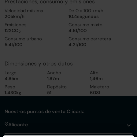
Prestaciones, consumo y emisiones
Velocidad máxima
De 0 a 100 km/h
205km/h
10.4segundos
Emisiones
Consumo mixto
122CO
4.6l/100
2
Consumo urbano
Consumo carretera
5.4l/100
4.2l/100
Dimensiones y otros datos
Largo
Ancho
Alto
4,85m
1,87m
1,46m
Peso
Depósito
Maletero
1.430kg
51l
608l
Nuestros puntos de venta Clicars:
Alicante