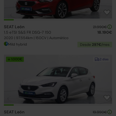
SEAT León
21.990€
1.5 eTSI S&S FR DSG-7 150
18.190€
2020 | 97.554km | 150CV | Automático
Mild hybrid
Desde
297€
/mes
↓ 1.000€
2 días
SEAT León
19.990€