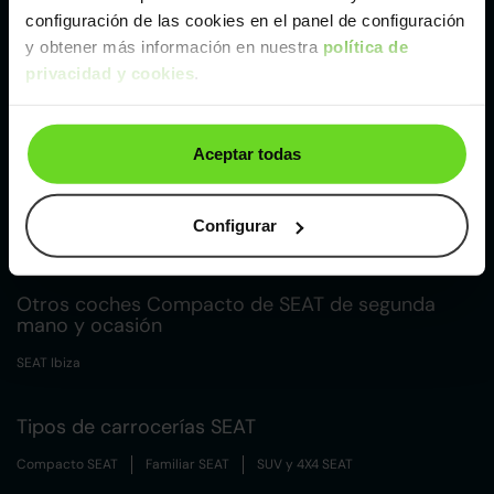
configuración de las cookies en el panel de configuración
y obtener más información en nuestra
política de
Málaga
privacidad y cookies
.
Valencia
Aceptar todas
Zaragoza
Configurar
Otros coches Compacto de SEAT de segunda
mano y ocasión
SEAT Ibiza
Tipos de carrocerías SEAT
Compacto SEAT
Familiar SEAT
SUV y 4X4 SEAT