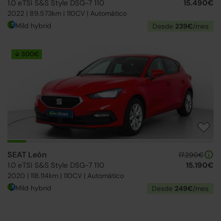
1.0 eTSI S&S Style DSG-7 110
15.490€
2022 | 89.573km | 110CV | Automático
Mild hybrid
Desde
239€
/mes
↓ 300€
SEAT León
17.290€
1.0 eTSI S&S Style DSG-7 110
15.190€
2020 | 118.114km | 110CV | Automático
Mild hybrid
Desde
249€
/mes