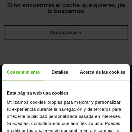
Si no encuentras el coche que quieres, ¡te
lo buscamos!
Consentimiento
Detalles
Acerca de las cookies
Nuestros puntos de venta Clicars:
Alicante
Esta página web usa cookies
Utilizamos cookies propias para mejorar y personalizar
tu experiencia durante la navegación y de terceros para
Córdoba
ofrecerte publicidad personalizada basada en intereses.
Si aceptas, consideramos que admites su uso. Puedes
Madrid
modificar tus opciones de consentimiento y cambiar la