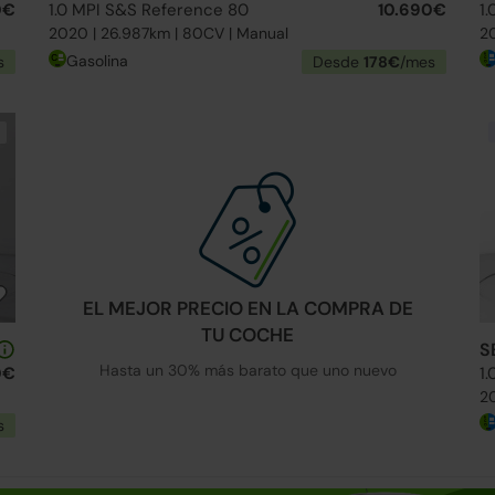
0€
1.0 MPI S&S Reference 80
10.690€
1.
2020 | 26.987km | 80CV | Manual
20
Gasolina
s
Desde
178€
/mes
EL MEJOR PRECIO EN LA COMPRA DE
TU COCHE
S
Hasta un 30% más barato que uno nuevo
0€
1.
20
s