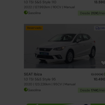
1.0 TSI S&S Style 110
13.59
2022 | 127.992km | 110CV | Manual
Gasolina
Desde
212€
/me
Reservado
24h
SEAT Ibiza
13.990€
1.0 TSI S&S Style 95
10.49
2020 | 123.226km | 95CV | Manual
Gasolina
Desde
174€
/me