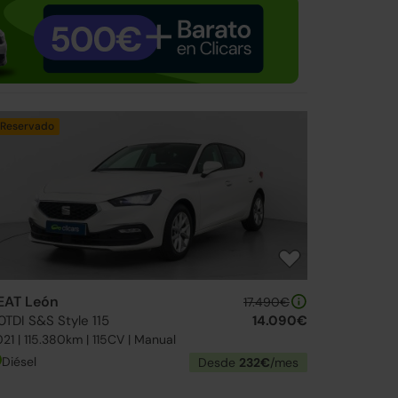
Reservado
EAT León
17.490€
0TDI S&S Style 115
14.090€
21 | 115.380km | 115CV | Manual
Diésel
Desde
232€
/mes