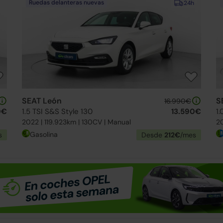
Ruedas delanteras nuevas
24h
SEAT León
S
16.990€
0€
1.5 TSI S&S Style 130
13.590€
1
2022 | 119.923km | 130CV | Manual
20
Gasolina
s
Desde
212€
/mes