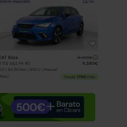
Interior impecable
24h
EAT Ibiza
14.490€
.0 TGI S&S FR 90
11.390€
21 | 94.965km | 90CV | Manual
GNC
Desde
178€
/mes