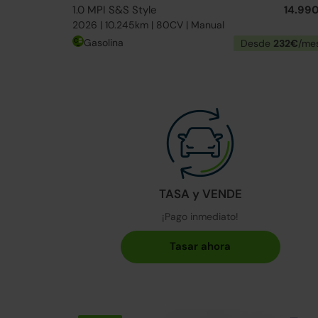
1.0 MPI S&S Style
14.99
2026 | 10.245km | 80CV | Manual
Gasolina
Desde
232€
/me
TASA y VENDE
¡Pago inmediato!