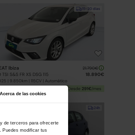
15-20 días
EAT Ibiza
21.790€
0 TSI S&S FR XS DSG 115
18.890€
25 | 9.850km | 115CV | Automático
Gasolina
Desde
291€
/mes
Acerca de las cookies
Reservado
24h
y de terceros para ofrecerte
. Puedes modificar tus