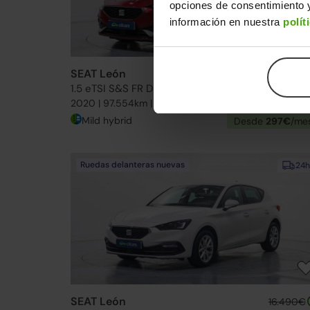
opciones de consentimiento y
información en nuestra
polít
SEAT León
21.990€
1.5 eTSI S&S FR DSG-7 150
18.19
2020 | 97.554km | 150CV | Automático
Mild hybrid
Desde
297€
/me
Ruedas delanteras nuevas
24h
SEAT León
16.490€