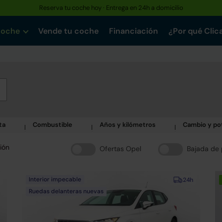
Reserva tu coche hoy · Entrega en 24h a domicilio
coche
Vende tu coche
Financiación
¿Por qué Clic
ta
Combustible
Años y kilómetros
Cambio y po
ión
Ofertas Opel
Bajada de 
Interior impecable
24h
Ruedas delanteras nuevas