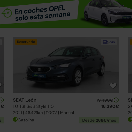
Reservado
24h
SEAT León
S
19.490€
0€
1.0 TSI S&S Style 110
16.390€
2.
2021 | 46.421km | 110CV | Manual
20
Gasolina
s
Desde
268€
/mes