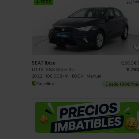
↓ 500€
24h
SEAT Ibiza
16.990€
1.0 TSI S&S Style 110
11.79
2022 | 108.908km | 110CV | Manual
Gasolina
Desde
185€
/me