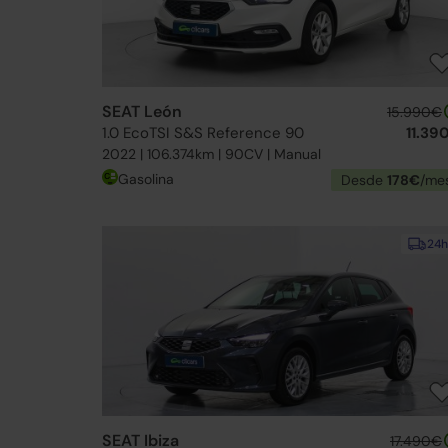
SEAT León
15.990€
1.0 EcoTSI S&S Reference 90
11.39
2022 | 106.374km | 90CV | Manual
Gasolina
Desde
178€
/me
24h
SEAT Ibiza
17.490€