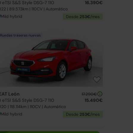
0 eTSI S&S Style DSG-7 110
16.390€
22 | 89.573km | 110CV | Automático
Mild hybrid
Desde
253€
/mes
Ruedas traseras nuevas
EAT León
17.290€
0 eTSI S&S Style DSG-7 110
15.490€
20 | 118.114km | 110CV | Automático
Mild hybrid
Desde
253€
/mes