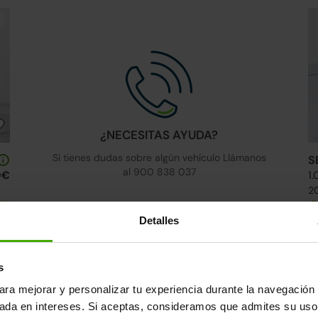
¿NECESITAS AYUDA?
Si tienes dudas sobre algún vehículo Llámanos
S
al 900 838 037
0€
1.
20
s
Detalles
Ruedas delanteras nuevas
24h
s
Faros Led
ara mejorar y personalizar tu experiencia durante la navegación 
sada en intereses. Si aceptas, consideramos que admites su uso