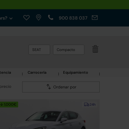
ars?
900 838 037
SEAT
Compacto
tencia
Carrocería
Equipamiento
precio
Ordenar por
↓ 1.000€
24h