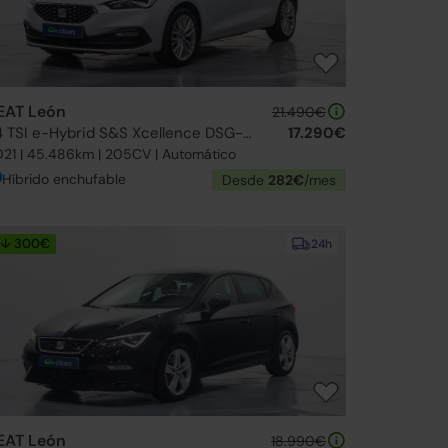
EAT León
21.490€
1.4 TSI e-Hybrid S&S Xcellence DSG-6 204
17.290€
21 | 45.486km | 205CV | Automático
Híbrido enchufable
Desde
282€
/mes
↓ 300€
24h
EAT León
18.990€