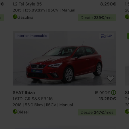
0€
1.2 Tsi Style 85
8.290€
2015 | 135.893km | 85CV | Manual
20
Gasolina
s
Desde
239€
/mes
Interior impecable
24h
SEAT Ibiza
S
15.990€
1.6TDI CR S&S FR 115
13.290€
2
2018 | 55.016km | 115CV | Manual
20
Diésel
Desde
247€
/mes