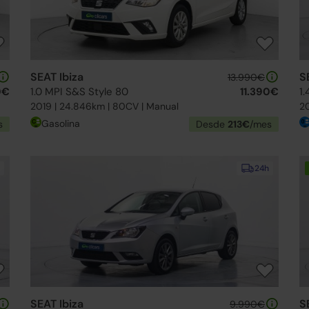
SEAT Ibiza
S
13.990€
0€
1.0 MPI S&S Style 80
11.390€
2019 | 24.846km | 80CV | Manual
20
Gasolina
s
Desde
213€
/mes
24h
SEAT Ibiza
S
9.990€