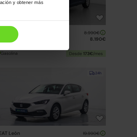
ración y obtener más
EAT Ibiza
8.990€
.0 Reference 75
8.190€
17 | 155.533km | 75CV | Manual
Gasolina
Desde
173€
/mes
24h
EAT León
19.990€