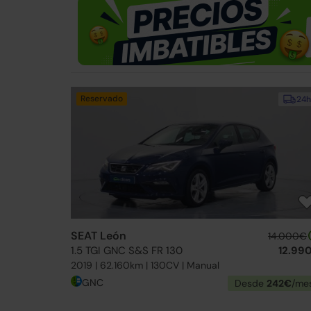
Reservado
24h
SEAT León
14.000€
1.5 TGI GNC S&S FR 130
12.99
2019 | 62.160km | 130CV | Manual
GNC
Desde
242€
/me