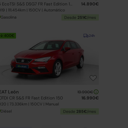
1.5 EcoTSI S&S DSG7 FR Fast Edition 150
14.890€
19 | 111.454km | 150CV | Automático
Gasolina
Desde
251€
/mes
↓ 400€
24h
EAT León
19.990€
.0TDI CR S&S FR Fast Edition 150
16.990€
20 | 73.336km | 150CV | Manual
Diésel
Desde
285€
/mes