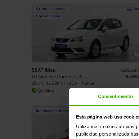
4 ruedas nuevas
24h
Correa nueva
SEAT Ibiza
10.990€
1.0 S&S Full Connect 75
9.49
2017 | 111.998km | 75CV | Manual
Gasolina
Desde
179€
/me
Consentimiento
Ruedas delanteras nuevas
24h
Esta página web usa cookie
Utilizamos cookies propias p
publicidad personalizada ba