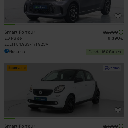
Smart Forfour
13.990€
EQ Pulse
9.390€
2021 | 54.963km | 82CV
Eléctrico
Desde
150€
/mes
Reservado
2 días
Smart Forfour
12.490€