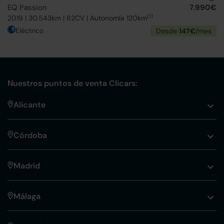
EQ Passion
7.990€
(1)
2019 | 30.543km | 82CV | Autonomía 120km
Eléctrico
Desde
147€
/mes
Nuestros puntos de venta Clicars:
Alicante
Córdoba
Madrid
Málaga