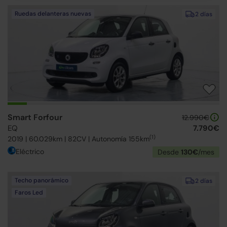
Ruedas delanteras nuevas
2 días
Smart Forfour
12.990€
EQ
7.790€
(1)
2019 | 60.029km | 82CV | Autonomía 155km
Eléctrico
Desde
130€
/mes
Techo panorámico
2 días
Faros Led