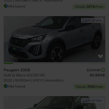
2025 | 39.013km | 136CV | Automático
Mild hybrid
Desde
287€
/mes
15-20 días
Peugeot 2008
23.590€
Hybrid Allure eDCS6 145
20.590€
2025 | 19.090km | 145CV | Automático
Mild hybrid
Desde
316€
/mes
15-20 días