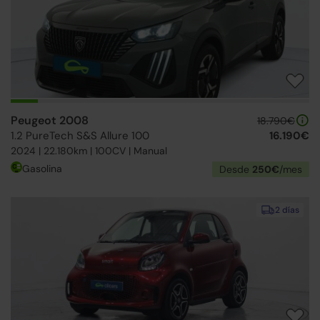
Peugeot 2008
18.790€
1.2 PureTech S&S Allure 100
16.190€
2024 | 22.180km | 100CV | Manual
Gasolina
Desde
250€
/mes
2 días