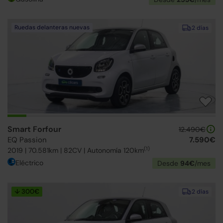
Ruedas delanteras nuevas
2 días
Smart Forfour
12.490€
EQ Passion
7.590€
(1)
2019 | 70.581km | 82CV | Autonomía 120km
Eléctrico
Desde
94€
/mes
↓ 300€
2 días