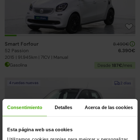
Smart Forfour
8.490€
52 Passion
6.390€
2015 | 91.945km | 71CV | Manual
Gasolina
Desde
187€
/mes
4 ruedas nuevas
2 días
Consentimiento
Detalles
Acerca de las cookies
Esta página web usa cookies
Utilizamos cookies propias para mejorar y personalizar