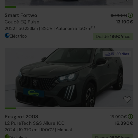
Smart Fortwo
16.990€
Coupé EQ Pulse
13.190€
(1)
2022 | 56.233km | 82CV | Autonomía 150km
Eléctrico
Desde
196€
/mes
15-20 días
Peugeot 2008
18.990€
1.2 PureTech S&S Allure 100
16.390€
2024 | 19.370km | 100CV | Manual
Gasolina
Desde
253€
/mes