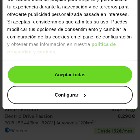
Smart Forfour
tu experiencia durante la navegación y de terceros para
14.990€
52 Prime Aut.
11.790€
ofrecerte publicidad personalizada basada en intereses.
2017 | 21.537km | 71CV | Automático
Si aceptas, consideramos que admites su uso. Puedes
Gasolina
Desde
245€
/mes
modificar tus opciones de consentimiento y cambiar la
configuración de las cookies en el panel de configuración
y obtener más información en nuestra
política de
↓ 300€
2 días
privacidad y cookies
.
Aceptar todas
Configurar
Smart Forfour
10.490€
Electric Drive Passion
8.290€
(1)
2018 | 56.443km | 82CV | Autonomía 120km
Eléctrico
Desde
152€
/mes