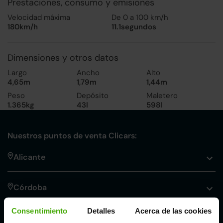
Prestaciones, consumo y emisiones
Velocidad máxima
De 0 a 100 km/h
180km/h
11.1segundos
Dimensiones y otros datos
Largo
Ancho
Alto
4,65m
1,79m
1,44m
Peso
Depósito
Maletero
1.365kg
43l
598l
Nuestros puntos de venta Clicars:
Alicante
Córdoba
Consentimiento
Detalles
Acerca de las cookies
Madrid