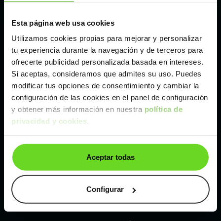
Esta página web usa cookies
Málaga
Utilizamos cookies propias para mejorar y personalizar
tu experiencia durante la navegación y de terceros para
Valencia
ofrecerte publicidad personalizada basada en intereses.
Si aceptas, consideramos que admites su uso. Puedes
Zaragoza
modificar tus opciones de consentimiento y cambiar la
configuración de las cookies en el panel de configuración
y obtener más información en nuestra
política de
Ver Toyota Corolla de segunda mano y ocasión
privacidad y cookies
.
Toyota Corolla de segunda mano y ocasión
Aceptar todas
Coches de
segunda mano y ocasión por
localización
Configurar
Coches de segunda mano y ocasión
ALBACETE
Coches de segunda mano y ocasión
ALICANTE