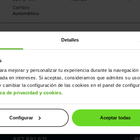
Cambio
Automático
nsumo y emisiones
Detalles
De 0 a 100 km/h
Emisiones
Cons
8.4segundos
105CO
4.6l/
2
Consumo carretera
s
4.7l/100
ara mejorar y personalizar tu experiencia durante la navegación 
sada en intereses. Si aceptas, consideramos que admites su uso
ros datos
 cambiar la configuración de las cookies en el panel de configu
cho
Alto
Peso
Depósito
ica de privacidad y cookies
.
86m
1,69m
1.645kg
55l
Configurar
Aceptar todas
Córdoba
857 881 521
9