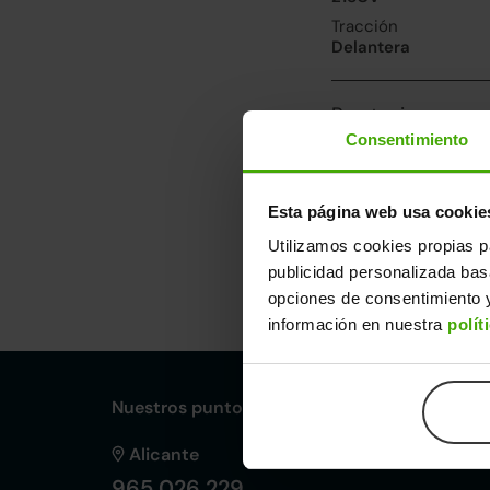
Tracción
Delantera
Prestaciones, co
Consentimiento
Velocidad máxima
180km/h
Consumo urbano
Esta página web usa cookie
4.7l/100
Utilizamos cookies propias p
publicidad personalizada ba
Dimensiones y ot
opciones de consentimiento y
Largo
An
información en nuestra
polít
4,60m
1,
Nuestros puntos de venta Clicars:
Alicante
965 026 229