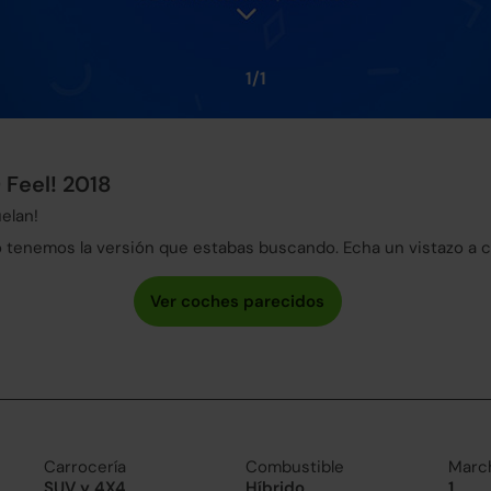
1/1
 Feel! 2018
elan!
tenemos la versión que estabas buscando. Echa un vistazo a 
Carrocería
Combustible
Marc
SUV y 4X4
Híbrido
1