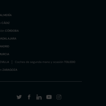
ALMERÍA
n
CÁDIZ
sión
CÓRDOBA
UADALAJARA
MADRID
MURCIA
EVILLA
Coches de segunda mano y ocasión
TOLEDO
ón
ZARAGOZA