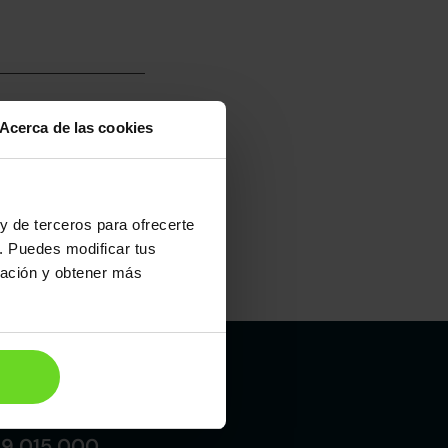
Acerca de las cookies
umo mixto
100
y de terceros para ofrecerte
. Puedes modificar tus
ración y obtener más
Maletero
580l
Madrid
19 015 000