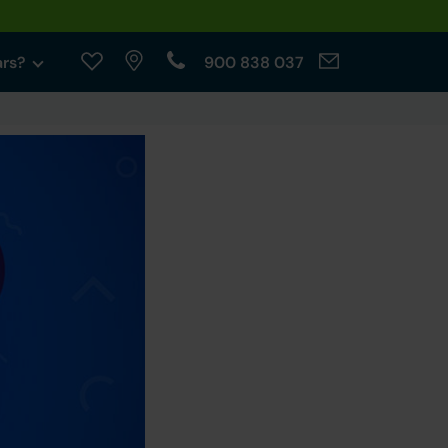
ars?
900 838 037