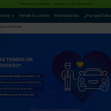
Reserva tu coche hoy · Entrega en 24h a domicilio
coche
Vende tu coche
Financiación
¿Por qué Clic
ybrid 2WD Feel!