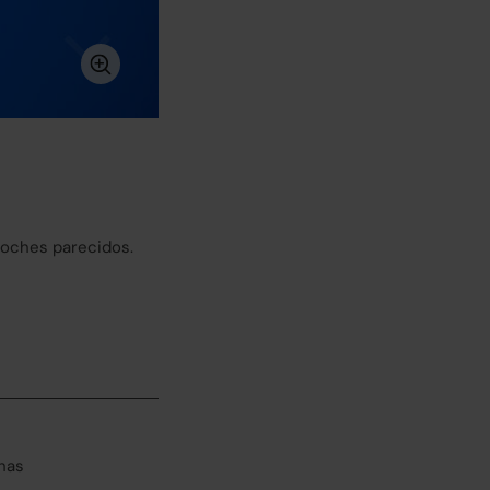
coches parecidos.
has