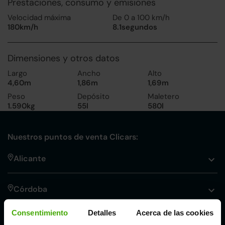
Prestaciones, consumo y emisiones
Velocidad máxima
De 0 a 100 km/h
180km/h
8.1segundos
Dimensiones y otros datos
Largo
Ancho
Alto
4,60m
1,86m
1,69m
Peso
Depósito
Maletero
1.590kg
55l
580l
Nuestros puntos de venta Clicars:
Alicante
Córdoba
Consentimiento
Detalles
Acerca de las cookies
Madrid