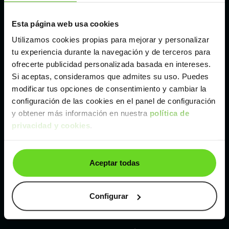
Esta página web usa cookies
Málaga
Utilizamos cookies propias para mejorar y personalizar
tu experiencia durante la navegación y de terceros para
Valencia
ofrecerte publicidad personalizada basada en intereses.
Si aceptas, consideramos que admites su uso. Puedes
Zaragoza
modificar tus opciones de consentimiento y cambiar la
configuración de las cookies en el panel de configuración
y obtener más información en nuestra
política de
Ver Toyota Rav4 de segunda mano y ocasión
privacidad y cookies
.
Toyota Rav4 de segunda mano y ocasión
Aceptar todas
Coches de
segunda mano y ocasión por
localización
Configurar
Coches de segunda mano y ocasión
ALBACETE
Coches de segunda mano y ocasión
ALICANTE