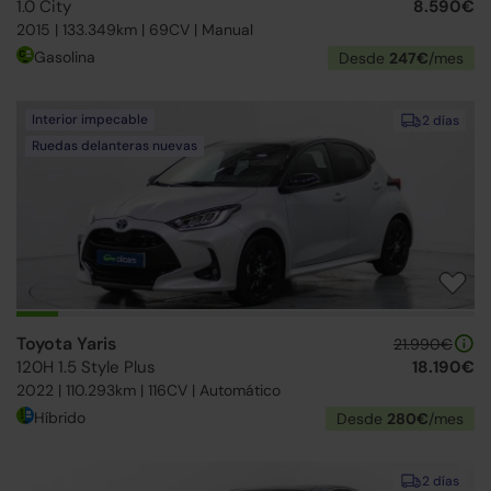
1.0 City
8.590€
2015 | 133.349km | 69CV | Manual
Gasolina
Desde
247€
/mes
Interior impecable
2 días
Ruedas delanteras nuevas
Toyota Yaris
21.990€
120H 1.5 Style Plus
18.190€
2022 | 110.293km | 116CV | Automático
Híbrido
Desde
280€
/mes
2 días