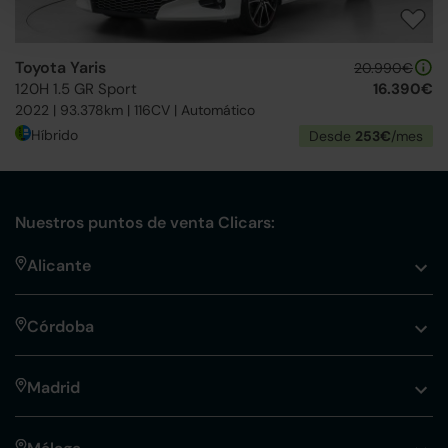
Toyota Yaris
20.990€
120H 1.5 GR Sport
16.390€
2022 | 93.378km | 116CV | Automático
Híbrido
Desde
253€
/mes
Nuestros puntos de venta Clicars:
Alicante
Córdoba
Madrid