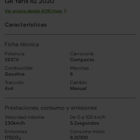
GR Yaris RZ 2020
Ver precio desde
421
€/
mes
Características
Ficha técnica
Potencia
Carrocería
261CV
Compacto
Combustible
Marchas
Gasolina
6
Tracción
Cambio
4x4
Manual
Prestaciones, consumo y emisiones
Velocidad máxima
De 0 a 100 km/h
230km/h
5.2segundos
Emisiones
Consumo mixto
175CO
8.2l/100
2