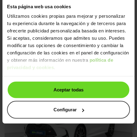
24h
Esta página web usa cookies
Utilizamos cookies propias para mejorar y personalizar
tu experiencia durante la navegación y de terceros para
ofrecerte publicidad personalizada basada en intereses.
Si aceptas, consideramos que admites su uso. Puedes
modificar tus opciones de consentimiento y cambiar la
configuración de las cookies en el panel de configuración
Toyota Yaris
y obtener más información en nuestra
política de
9.990€
1.0 City
8.590€
privacidad y cookies
.
2015 | 133.349km | 69CV | Manual
Gasolina
Desde
247€
/mes
Aceptar todas
Ruedas traseras nuevas
24h
Configurar