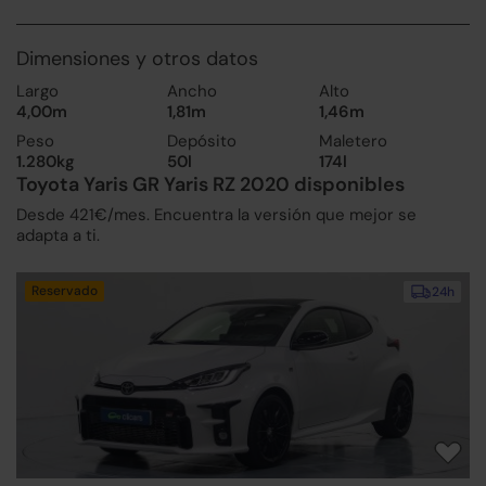
Dimensiones y otros datos
Largo
Ancho
Alto
4,00m
1,81m
1,46m
Peso
Depósito
Maletero
1.280kg
50l
174l
Toyota Yaris GR Yaris RZ 2020 disponibles
Desde 421€/mes. Encuentra la versión que mejor se
adapta a ti.
Reservado
24h