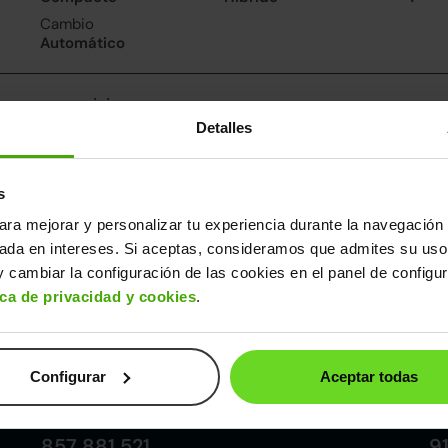
Cambio
Automático
nsumo y emisiones
Detalles
De 0 a 100 km/h
Emisiones
Cons
11.8segundos
84CO
3.7l/
2
Consumo carretera
s
3.6l/100
ara mejorar y personalizar tu experiencia durante la navegación 
sada en intereses. Si aceptas, consideramos que admites su uso
ros datos
 cambiar la configuración de las cookies en el panel de configu
cho
Alto
Peso
Depósito
ica de privacidad y cookies
.
70m
1,51m
1.090kg
36l
Configurar
Aceptar todas
Córdoba
857 881 521
9