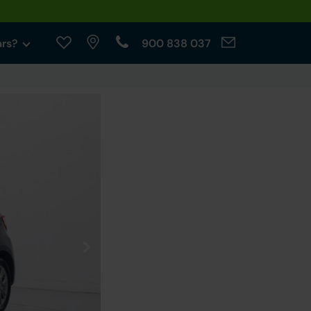
ars?
900 838 037