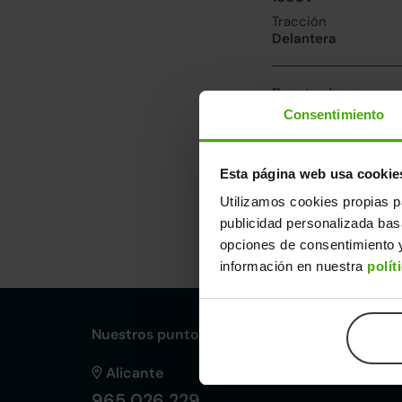
Tracción
Delantera
Prestaciones, co
Consentimiento
Velocidad máxima
165km/h
Consumo urbano
Esta página web usa cookie
3.5l/100
Utilizamos cookies propias p
publicidad personalizada ba
Dimensiones y ot
opciones de consentimiento y
Largo
An
información en nuestra
polít
3,95m
1,
Nuestros puntos de venta Clicars:
Alicante
965 026 229