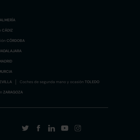
ALMERÍA
n
CÁDIZ
sión
CÓRDOBA
UADALAJARA
MADRID
MURCIA
EVILLA
Coches de segunda mano y ocasión
TOLEDO
ón
ZARAGOZA