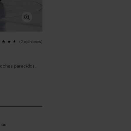
(2 opiniones)
coches parecidos.
has