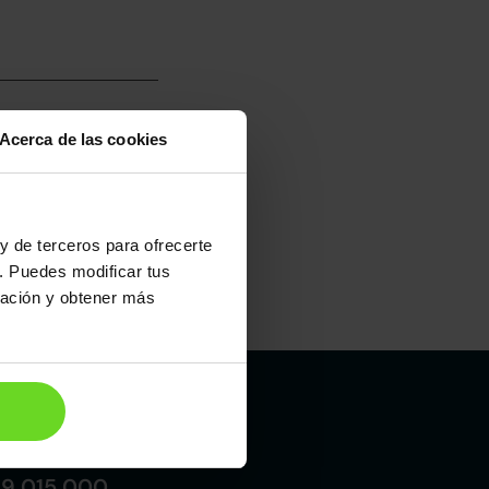
Acerca de las cookies
umo mixto
100
y de terceros para ofrecerte
. Puedes modificar tus
ración y obtener más
Maletero
286l
Madrid
19 015 000