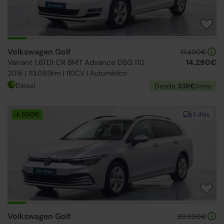
Volkswagen Golf
17.490€
Variant 1.6TDI CR BMT Advance DSG 110
14.290€
2016 | 113.093km | 110CV | Automático
Diésel
Desde
338€
/mes
↓ 500€
3 días
Volkswagen Golf
20.990€