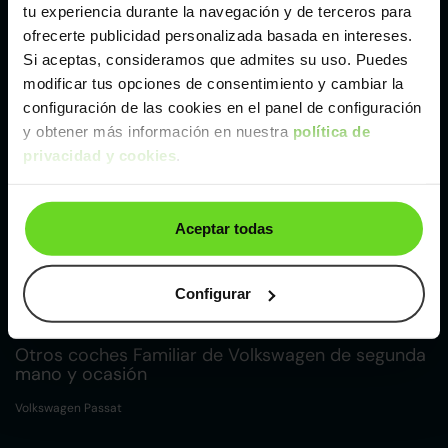
tu experiencia durante la navegación y de terceros para
ofrecerte publicidad personalizada basada en intereses.
Málaga
Si aceptas, consideramos que admites su uso. Puedes
modificar tus opciones de consentimiento y cambiar la
configuración de las cookies en el panel de configuración
Valencia
y obtener más información en nuestra
política de
privacidad y cookies
.
Zaragoza
Aceptar todas
Otros coches Compacto de Volkswagen de
segunda mano y ocasión
Configurar
Volkswagen Beetle
Volkswagen Polo
Otros coches Familiar de Volkswagen de segunda
mano y ocasión
Volkswagen Passat