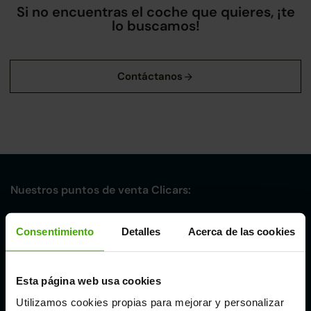
Si no encuentras el coche que quieres, ¡te
lo buscamos!
Nuestros puntos de venta Clicars:
Alicante
Consentimiento
Detalles
Acerca de las cookies
Córdoba
Esta página web usa cookies
Utilizamos cookies propias para mejorar y personalizar
Madrid