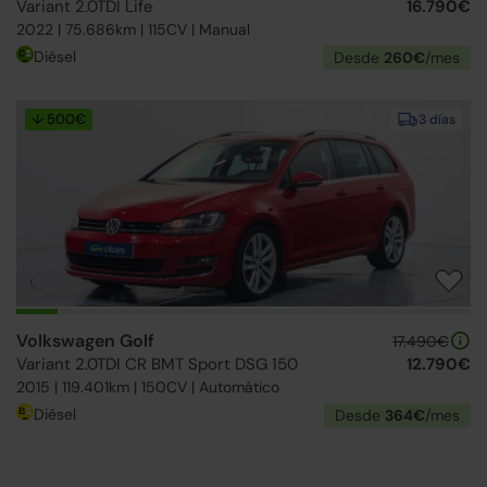
Variant 2.0TDI Life
16.790€
2022 | 75.686km | 115CV | Manual
Diésel
Desde
260€
/mes
↓ 500€
3 días
Volkswagen Golf
17.490€
Variant 2.0TDI CR BMT Sport DSG 150
12.790€
2015 | 119.401km | 150CV | Automático
Diésel
Desde
364€
/mes