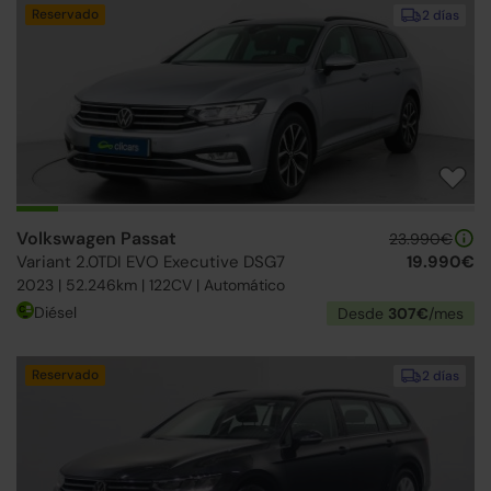
Reservado
2 días
Volkswagen Passat
23.990€
Variant 2.0TDI EVO Executive DSG7
19.990€
2023 | 52.246km | 122CV | Automático
Diésel
Desde
307€
/mes
Reservado
2 días