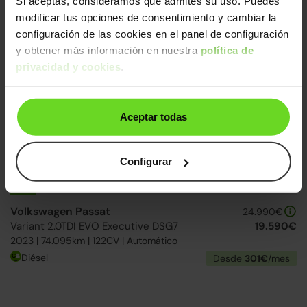
Si aceptas, consideramos que admites su uso. Puedes
modificar tus opciones de consentimiento y cambiar la
configuración de las cookies en el panel de configuración
y obtener más información en nuestra
política de
privacidad y cookies
.
Reservado
2 días
Aceptar todas
Configurar
Volkswagen Passat
24.990€
Variant 2.0TDI EVO Executive DSG7
19.590€
2023 | 74.095km | 122CV | Automático
Diésel
Desde
301€
/mes