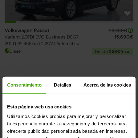
Volkswagen Passat
20.490€
Variant 2.0TDI EVO Business DSG7
15.690€
2021 | 92.668km | 122CV | Automático
Diésel
Desde
258€
/mes
Consentimiento
Detalles
Acerca de las cookies
Esta página web usa cookies
TASA y VENDE
Utilizamos cookies propias para mejorar y personalizar
tu experiencia durante la navegación y de terceros para
¡Pago inmediato!
ofrecerte publicidad personalizada basada en intereses.