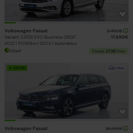
Volkswagen Passat
21.490€
Variant 2.0TDI EVO Business DSG7
17.690€
2022 | 117.095km | 122CV | Automático
Diésel
Desde
273€
/mes
↓ 1.000€
2 días
Volkswagen Passat
26.990€