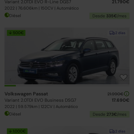
Variant 2.0TDI EVO R-Line DGS7
21.790€
2022 | 76.606km | 150CV | Automático
Diésel
Desde
335€
/mes
↓ 500€
2 días
Volkswagen Passat
21.990€
Variant 2.0TDI EVO Business DSG7
17.690€
2022 | 59.579km | 122CV | Automático
Diésel
Desde
273€
/mes
↓ 1.000€
2 días