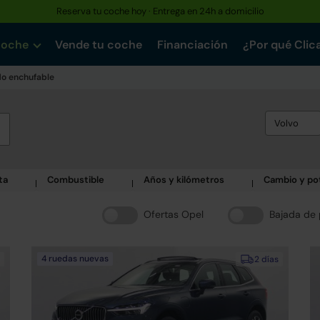
Reserva tu coche hoy · Entrega en 24h a domicilio
coche
Vende tu coche
Financiación
¿Por qué Clic
do enchufable
Volvo
ta
Combustible
Años y kilómetros
Cambio y po
Ofertas Opel
Bajada de 
4 ruedas nuevas
2 días