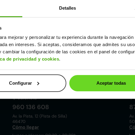
Detalles
s
ara mejorar y personalizar tu experiencia durante la navegación 
Córdoba
sada en intereses. Si aceptas, consideramos que admites su uso
857 881 521
9
 cambiar la configuración de las cookies en el panel de configu
Pol. ind. las Quemadas. Esteban Cabrera, 5
Av.
ica de privacidad y cookies
.
14014
28
Cómo llegar
Có
Lunes a Viernes: 09:30 a 20:30h
Lu
Sábados: 10:00 a 19:00h
Sá
Configurar
Aceptar todas
Valencia
960 136 608
8
Av. la Pista, 12 (Pista de Silla)
Av.
46470
50
Cómo llegar
Có