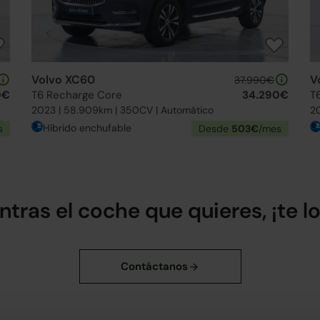
Volvo XC60
V
37.990€
0€
T6 Recharge Core
34.290€
T
2023 | 58.909km | 350CV | Automático
2
Híbrido enchufable
s
Desde
503€
/mes
ntras el coche que quieres, ¡te 