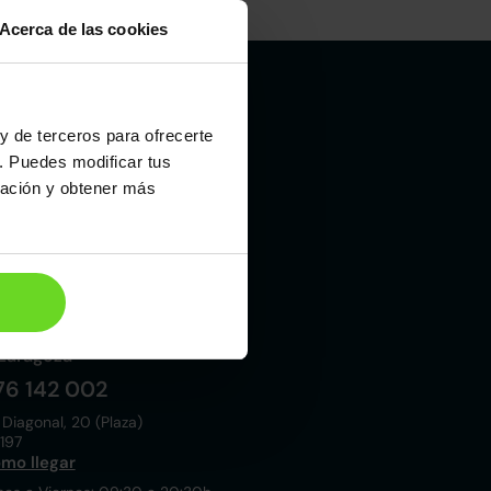
Acerca de las cookies
y de terceros para ofrecerte
Madrid
. Puedes modificar tus
19 015 000
ración y obtener más
 Laboral, 10
021
mo llegar
nes a Viernes: 09:00 a 20:30h
bados y Domingos: 10:00 a 19:00h
Zaragoza
76 142 002
 Diagonal, 20 (Plaza)
197
mo llegar