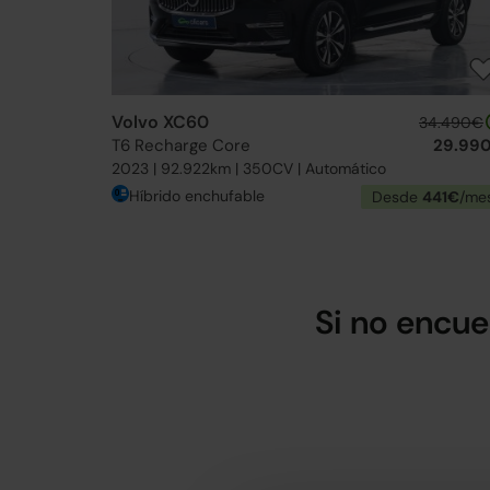
Volvo XC60
34.490€
T6 Recharge Core
29.99
2023 | 92.922km | 350CV | Automático
Híbrido enchufable
Desde
441€
/me
Si no encue