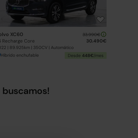
olvo XC60
33.990€
6 Recharge Core
30.490€
022 | 89.925km | 350CV | Automático
Híbrido enchufable
Desde
448€
/mes
lo buscamos!