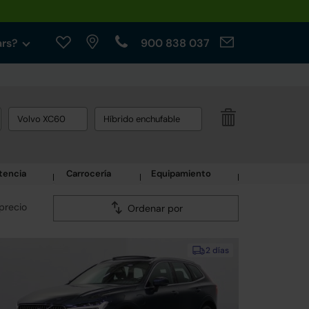
ars?
900 838 037
Volvo XC60
Híbrido enchufable
tencia
Carrocería
Equipamiento
precio
Ordenar por
2 días