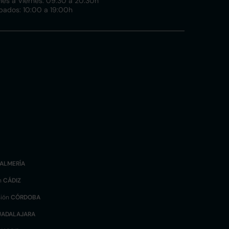
nes a Viernes: 09:30 a 20:30h
bados: 10:00 a 19:00h
ALMERÍA
n
CÁDIZ
sión
CÓRDOBA
UADALAJARA