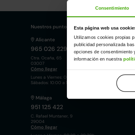
Consentimiento
Nuestros puntos de venta Clicars:
Esta página web usa cookie
Utilizamos cookies propias p
Alicante
publicidad personalizada ba
965 026 229
opciones de consentimiento y
Ctra. Ocaña, 65
información en nuestra
polít
03007
Cómo llegar
Lunes a Viernes: 09:30 a 20:30h
Sábados: 10:00 a 19:00h
Málaga
951 125 422
C. Rafael Muntaner, 9
29004
Cómo llegar