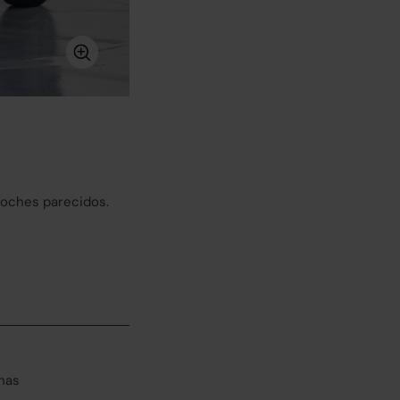
coches parecidos.
has