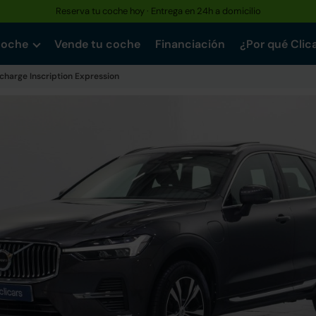
Reserva tu coche hoy · Entrega en 24h a domicilio
coche
Vende tu coche
Financiación
¿Por qué Clic
charge Inscription Expression