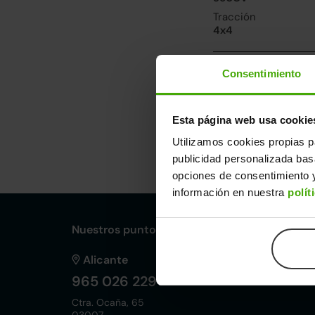
Tracción
4x4
Prestaciones, co
Consentimiento
Velocidad máxima
230km/h
Esta página web usa cookie
Utilizamos cookies propias p
Dimensiones y ot
publicidad personalizada ba
Largo
An
opciones de consentimiento y
4,69m
1,
información en nuestra
polít
Nuestros puntos de venta Clicars:
Alicante
965 026 229
Ctra. Ocaña, 65