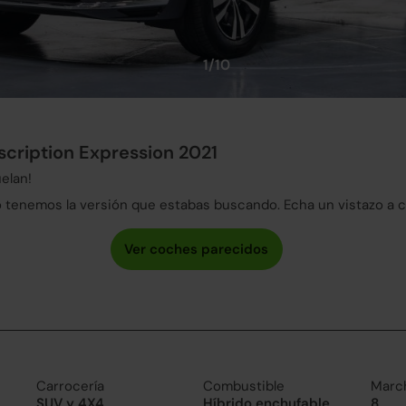
1/10
scription Expression 2021
elan!
tenemos la versión que estabas buscando. Echa un vistazo a 
Carrocería
Combustible
Marc
SUV y 4X4
Híbrido enchufable
8