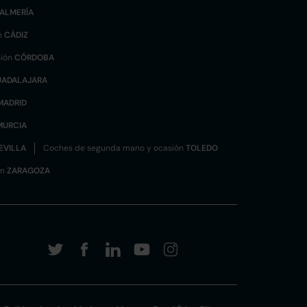
ALMERÍA
n
CÁDIZ
sión
CÓRDOBA
UADALAJARA
MADRID
MURCIA
EVILLA
Coches de segunda mano y ocasión
TOLEDO
ón
ZARAGOZA