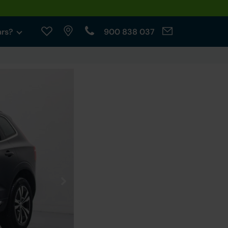
ars?
900 838 037