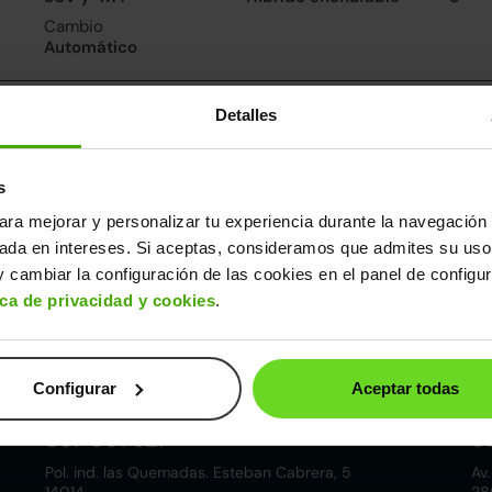
Cambio
Automático
nsumo y emisiones
Detalles
De 0 a 100 km/h
5.3segundos
s
ara mejorar y personalizar tu experiencia durante la navegación 
ros datos
sada en intereses. Si aceptas, consideramos que admites su uso
cho
Alto
Peso
Depósito
 cambiar la configuración de las cookies en el panel de configu
90m
1,66m
2.086kg
71l
ica de privacidad y cookies
.
Configurar
Aceptar todas
Córdoba
857 881 521
9
Pol. ind. las Quemadas. Esteban Cabrera, 5
Av.