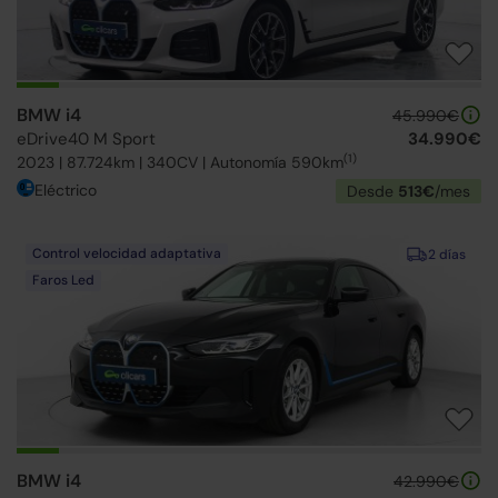
BMW i4
45.990€
eDrive40 M Sport
34.990€
(1)
2023 | 87.724km | 340CV | Autonomía 590km
Eléctrico
Desde
513€
/mes
Control velocidad adaptativa
2 días
Faros Led
BMW i4
42.990€