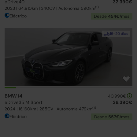
eDrive40
32.390€
(1)
2023 | 64.910km | 340CV | Autonomía 590km
Eléctrico
Desde
454€
/mes
15-20 días
BMW i4
40.990€
eDrive35 M Sport
36.390€
(1)
2024 | 16.160km | 285CV | Autonomía 479km
Eléctrico
Desde
557€
/mes