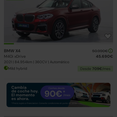
BMW X4
50.990€
M40i xDrive
45.690€
2021 | 84.954km | 360CV | Automático
Mild hybrid
Desde
709€
/mes