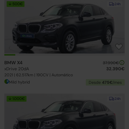
↓ 500€
24h
BMW X4
37.990€
xDrive 20dA
32.390€
2021 | 62.517km | 190CV | Automático
Mild hybrid
Desde
475€
/mes
↓ 1.000€
24h