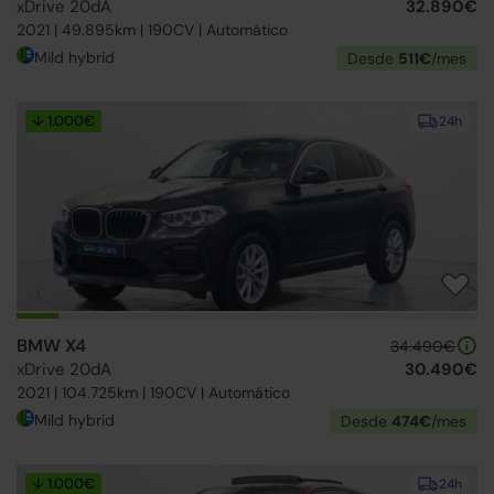
xDrive 20dA
32.890€
2021 | 49.895km | 190CV | Automático
Mild hybrid
Desde
511€
/mes
↓ 1.000€
24h
BMW X4
34.490€
xDrive 20dA
30.490€
2021 | 104.725km | 190CV | Automático
Mild hybrid
Desde
474€
/mes
↓ 1.000€
24h