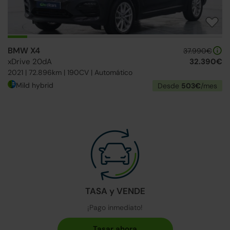
BMW X4
37.990€
xDrive 20dA
32.390€
2021 | 72.896km | 190CV | Automático
Mild hybrid
Desde
503€
/mes
TASA y VENDE
¡Pago inmediato!