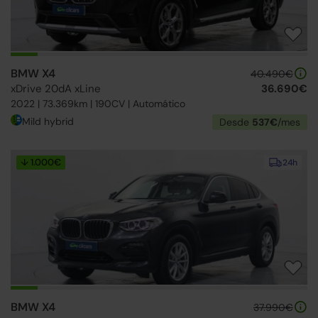
BMW X4
40.490€
xDrive 20dA xLine
36.690€
2022 | 73.369km | 190CV | Automático
Mild hybrid
Desde
537€
/mes
↓ 1.000€
24h
BMW X4
37.990€