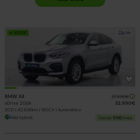
↓ 1.000€
24h
BMW X4
37.990€
xDrive 20dA
32.890€
2021 | 42.838km | 190CV | Automático
Mild hybrid
Desde
511€
/mes