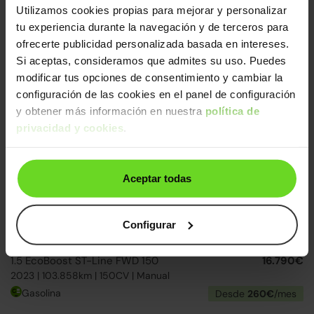
Utilizamos cookies propias para mejorar y personalizar
Ford Focus
19.990€
tu experiencia durante la navegación y de terceros para
1.0 Ecoboost MHEV ST-Line 125
15.890€
ofrecerte publicidad personalizada basada en intereses.
2023 | 60.425km | 125CV | Manual
Si aceptas, consideramos que admites su uso. Puedes
Gasolina
Desde
246€
/mes
modificar tus opciones de consentimiento y cambiar la
configuración de las cookies en el panel de configuración
4 ruedas nuevas
24h
y obtener más información en nuestra
política de
privacidad y cookies
.
Aceptar todas
Configurar
Ford Kuga
20.490€
1.5 EcoBoost ST-Line FWD 150
16.790€
2023 | 103.858km | 150CV | Manual
Gasolina
Desde
260€
/mes