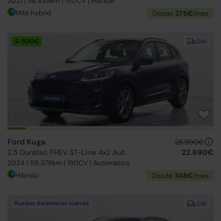
2021 | 118.839km | 150CV | Manual
Mild hybrid
Desde
275€
/mes
↓ 500€
24h
Ford Kuga
28.990€
2.5 Duratec FHEV ST-Line 4x2 Aut.
22.690€
2024 | 58.379km | 190CV | Automático
Híbrido
Desde
348€
/mes
Ruedas delanteras nuevas
24h