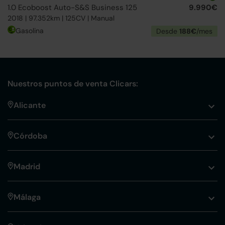
1.0 Ecoboost Auto-S&S Business 125
9.990€
2018 | 97.352km | 125CV | Manual
Gasolina
Desde
188€
/mes
Nuestros puntos de venta Clicars:
Alicante
Córdoba
Madrid
Málaga