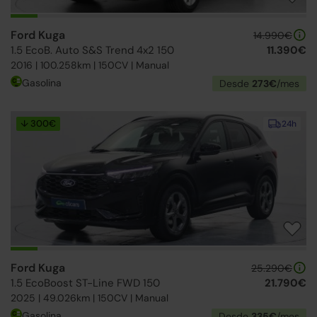
Ford Kuga
14.990€
1.5 EcoB. Auto S&S Trend 4x2 150
11.390€
2016 | 100.258km | 150CV | Manual
Gasolina
Desde
273€
/mes
↓ 300€
24h
Ford Kuga
25.290€
1.5 EcoBoost ST-Line FWD 150
21.790€
2025 | 49.026km | 150CV | Manual
Gasolina
Desde
335€
/mes