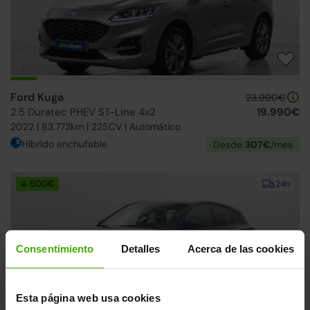
Ford Kuga
23.990€
2.5 Duratec PHEV ST-Line 4x2
19.990€
2022 | 83.773km | 225CV | Automático
Híbrido enchufable
Desde
307€
/mes
↓ 500€
24h
Consentimiento
Detalles
Acerca de las cookies
Esta página web usa cookies