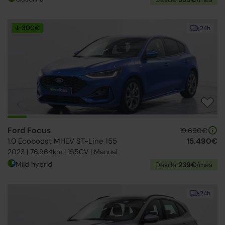
↓ 300€
24h
Ford Focus
19.690€
1.0 Ecoboost MHEV ST-Line 155
15.490€
2023 | 76.964km | 155CV | Manual
Mild hybrid
Desde
239€
/mes
24h