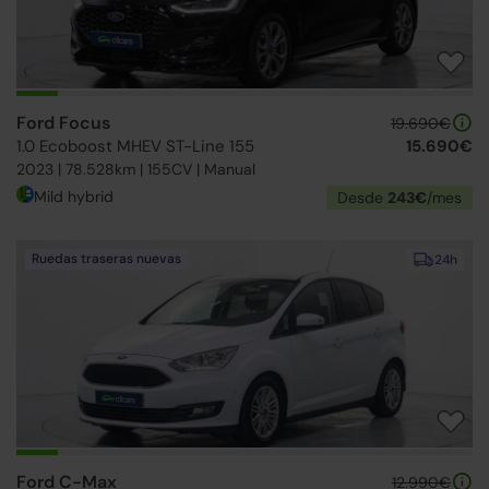
Ford Focus
19.690€
1.0 Ecoboost MHEV ST-Line 155
15.690€
2023 | 78.528km | 155CV | Manual
Mild hybrid
Desde
243€
/mes
Ruedas traseras nuevas
24h
Ford C-Max
12.990€