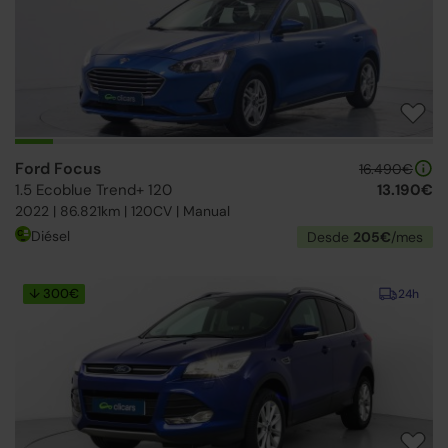
Ford Focus
16.490€
1.5 Ecoblue Trend+ 120
13.190€
2022 | 86.821km | 120CV | Manual
Diésel
Desde
205€
/mes
↓ 300€
24h