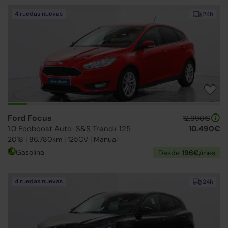
4 ruedas nuevas
24h
Ford Focus
12.990€
1.0 Ecoboost Auto-S&S Trend+ 125
10.490€
2018 | 86.780km | 125CV | Manual
Gasolina
Desde
196€
/mes
4 ruedas nuevas
24h