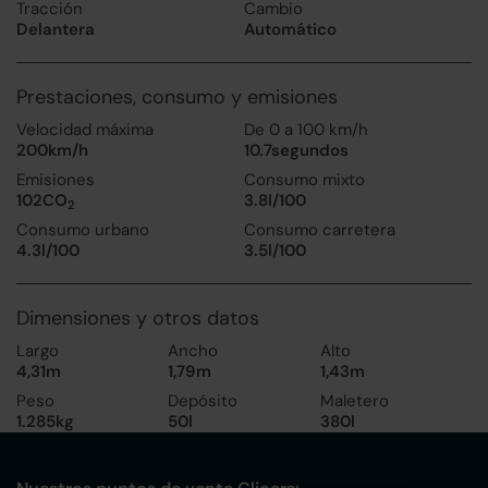
Tracción
Cambio
Delantera
Automático
Prestaciones, consumo y emisiones
Velocidad máxima
De 0 a 100 km/h
200km/h
10.7segundos
Emisiones
Consumo mixto
102CO
3.8l/100
2
Consumo urbano
Consumo carretera
4.3l/100
3.5l/100
Dimensiones y otros datos
Largo
Ancho
Alto
4,31m
1,79m
1,43m
Peso
Depósito
Maletero
1.285kg
50l
380l