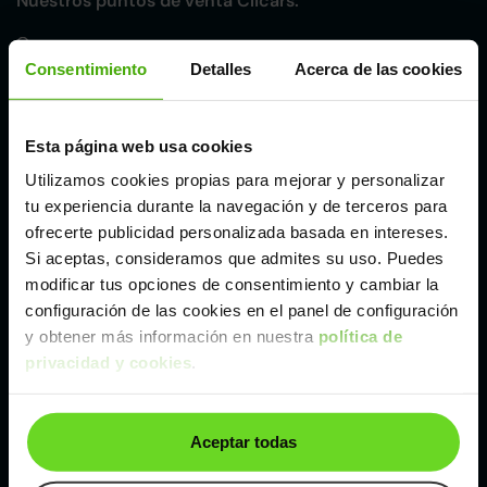
Nuestros puntos de venta Clicars:
Alicante
Consentimiento
Detalles
Acerca de las cookies
Córdoba
Esta página web usa cookies
Madrid
Utilizamos cookies propias para mejorar y personalizar
tu experiencia durante la navegación y de terceros para
ofrecerte publicidad personalizada basada en intereses.
Málaga
Si aceptas, consideramos que admites su uso. Puedes
modificar tus opciones de consentimiento y cambiar la
configuración de las cookies en el panel de configuración
Valencia
y obtener más información en nuestra
política de
privacidad y cookies
.
Zaragoza
Aceptar todas
Ver Audi A3 de segunda mano y ocasión