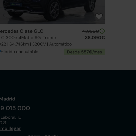
ercedes Clase GLC
41.990€
LC 300e 4Matic 9G-Tronic
38.090€
22 | 64.746km | 320CV | Automático
Híbrido enchufable
Desde
557€
/mes
Madrid
19 015 000
 Laboral, 10
021
mo llegar