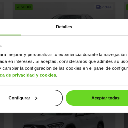
↓ 500€
2 días
Detalles
s
ara mejorar y personalizar tu experiencia durante la navegación 
sada en intereses. Si aceptas, consideramos que admites su uso
Mercedes Clase C
M
38.990€
 cambiar la configuración de las cookies en el panel de configu
0€
C Estate 300e 9G-Tronic
31.890€
A
ica de privacidad y cookies
.
2022 | 62.780km | 313CV | Automático
20
Híbrido enchufable
s
Desde
468€
/mes
Configurar
Aceptar todas
Interior impecable
2 días