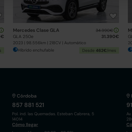
Mercedes Clase GLA
M
34.990€
0€
GLA 250e
31.390€
G
2023 | 98.556km | 218CV | Automático
20
Híbrido enchufable
s
Desde
462€
/mes
Córdoba
857 881 521
9
Pol. ind. las Quemadas. Esteban Cabrera, 5
Av.
14014
28
Cómo llegar
Có