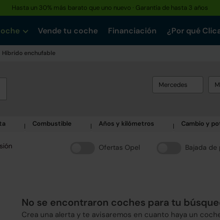
Hasta un 30% más barato que uno nuevo · Garantía de hasta 3 años
coche
Vende tu coche
Financiación
¿Por qué Clic
Híbrido enchufable
Mercedes
M
ta
Combustible
Años y kilómetros
Cambio y po
sión
Ofertas Opel
Bajada de 
No se encontraron coches para tu búsqu
Crea una alerta y te avisaremos en cuanto haya un coch