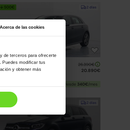
↓ 500€
2 días
Acerca de las cookies
y de terceros para ofrecerte
. Puedes modificar tus
ercedes Clase A
26.390€
ración y obtener más
 250e 8G-DCT
20.890€
21 | 117.122km | 218CV | Automático
Híbrido enchufable
Desde
340€
/mes
Reservado
2 días