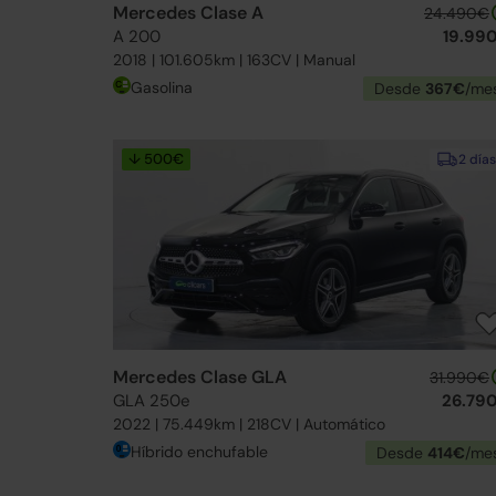
Mercedes Clase A
24.490€
A 200
19.99
2018 | 101.605km | 163CV | Manual
Gasolina
Desde
367€
/me
↓ 500€
2 días
Mercedes Clase GLA
31.990€
GLA 250e
26.79
2022 | 75.449km | 218CV | Automático
Híbrido enchufable
Desde
414€
/me