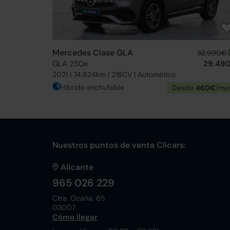
Mercedes Clase GLA
32.990€
GLA 250e
29.49
2021 | 74.624km | 218CV | Automático
Híbrido enchufable
Desde
460€
/me
Nuestros puntos de venta Clicars:
Alicante
965 026 229
Ctra. Ocaña, 65
03007
Cómo llegar