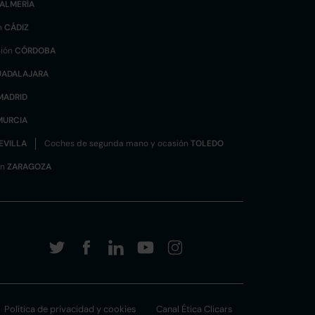
ALMERÍA
n
CÁDIZ
sión
CÓRDOBA
UADALAJARA
MADRID
MURCIA
EVILLA
Coches de segunda mano y ocasión
TOLEDO
ón
ZARAGOZA
Política de privacidad y cookies
Canal Ética Clicars