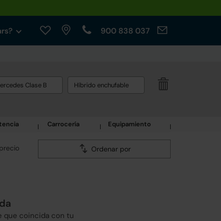
ars?
900 838 037
ercedes Clase B
Híbrido enchufable
tencia
Carrocería
Equipamiento
precio
Ordenar por
eda
e que coincida con tu