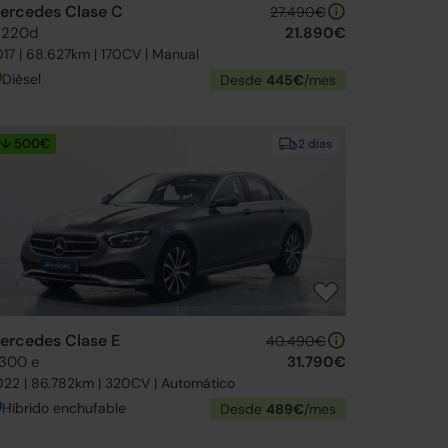
ercedes Clase C
27.490€
 220d
21.890€
17 | 68.627km | 170CV | Manual
Diésel
Desde
445€
/mes
↓ 500€
2 días
ercedes Clase E
40.490€
 300 e
31.790€
22 | 86.782km | 320CV | Automático
Híbrido enchufable
Desde
489€
/mes