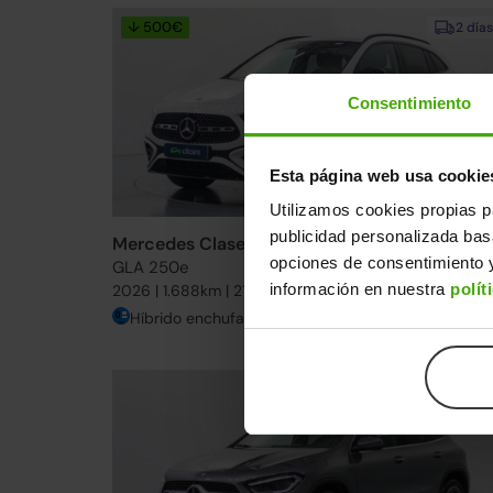
↓ 500€
2 días
Consentimiento
Esta página web usa cookie
Utilizamos cookies propias p
publicidad personalizada ba
Mercedes Clase GLA
49.490€
opciones de consentimiento y
GLA 250e
41.39
información en nuestra
polít
2026 | 1.688km | 218CV | Automático
Híbrido enchufable
Desde
608€
/me
2 días