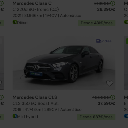
Mercedes Clase C
M
31.990€
0€
C 220d 9G-Tronic (0.0)
26.390€
C
2021 | 81.966km | 194CV | Automático
20
Diésel
s
Desde
431€
/mes
2 días
Mercedes Clase CLS
M
40.000€
0€
CLS 350 EQ Boost Aut.
37.590€
E
2019 | 41.743km | 299CV | Automático
20
Mild hybrid
s
Desde
687€
/mes