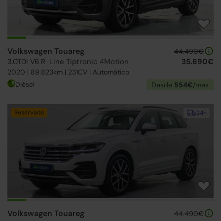
Volkswagen Touareg
44.490€
3.0TDI V6 R-Line Tiptronic 4Motion
35.690€
2020 | 89.823km | 231CV | Automático
Diésel
Desde
554€
/mes
Reservado
24h
Volkswagen Touareg
44.490€