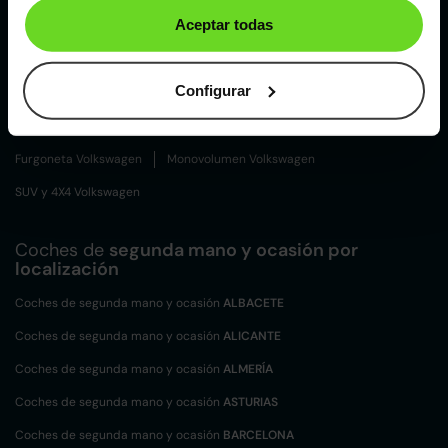
Volkswagen Taigo
Volkswagen Tiguan
Aceptar todas
Tipos de carrocerías Volkswagen
Configurar
Berlina Volkswagen
Compacto Volkswagen
Coupé Volkswagen
Familiar Volkswagen
Furgoneta Volkswagen
Monovolumen Volkswagen
SUV y 4X4 Volkswagen
Coches de
segunda mano y ocasión por
localización
Coches de segunda mano y ocasión
ALBACETE
Coches de segunda mano y ocasión
ALICANTE
Coches de segunda mano y ocasión
ALMERÍA
Coches de segunda mano y ocasión
ASTURIAS
Coches de segunda mano y ocasión
BARCELONA