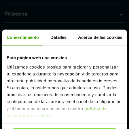
Córdoba
Madrid
Consentimiento
Detalles
Acerca de las cookies
Málaga
Esta página web usa cookies
Valencia
Utilizamos cookies propias para mejorar y personalizar
tu experiencia durante la navegación y de terceros para
ofrecerte publicidad personalizada basada en intereses.
Zaragoza
Si aceptas, consideramos que admites su uso. Puedes
modificar tus opciones de consentimiento y cambiar la
configuración de las cookies en el panel de configuración
Otros coches SUV y 4X4 de Volkswagen de
y obtener más información en nuestra
política de
segunda mano y ocasión
privacidad y cookies
.
Volkswagen ID.4
Volkswagen T-Cross
Volkswagen T-Roc