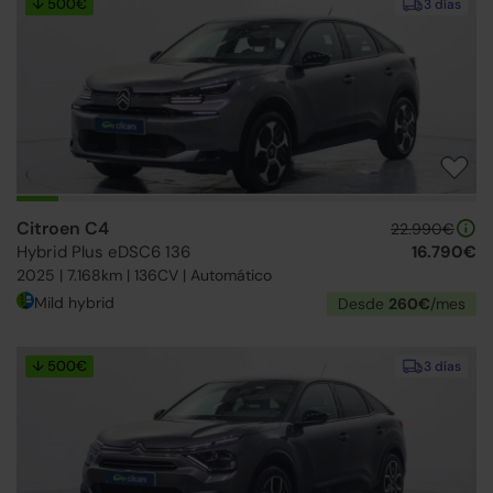
↓ 500€
3 días
Citroen C4
22.990€
Hybrid Plus eDSC6 136
16.790€
2025 | 7.168km | 136CV | Automático
Mild hybrid
Desde
260€
/mes
↓ 500€
3 días