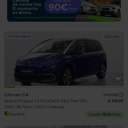
Correa nueva
3 días
Citroen C4
9.990€
Grand Picasso 1.2 PureTech S&S Feel 130
8.590€
2016 | 116.731km | 130CV | Manual
Gasolina
Desde
180€
/mes