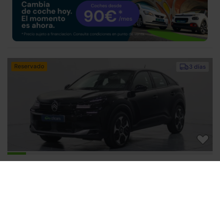
Reservado
3 días
Citroen C4
22.290€
Filtros
Borrar filtros
Hybrid Plus eDSC6 136
16.190€
2025 | 10.288km | 136CV | Automático
Mild hybrid
Desde
250€
/mes
Citroen
Citroen C4