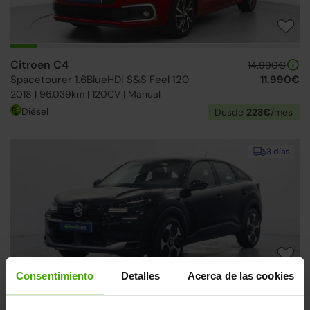
Citroen C4
14.990€
Spacetourer 1.6BlueHDI S&S Feel 120
11.990€
2018 | 96.039km | 120CV | Manual
Diésel
Desde
223€
/mes
3 días
Consentimiento
Detalles
Acerca de las cookies
Citroen C4
20.990€
Hybrid Plus eDSC6 145
17.290€