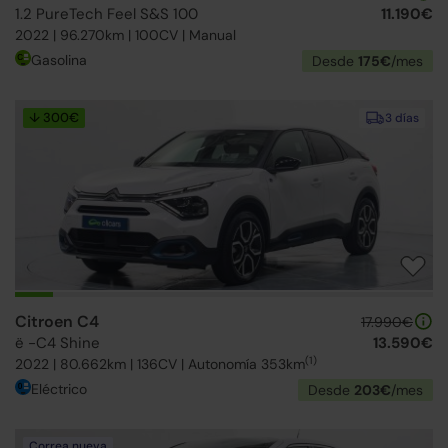
1.2 PureTech Feel S&S 100
11.190€
2022 | 96.270km | 100CV | Manual
Gasolina
Desde
175€
/mes
↓ 300€
3 días
Citroen C4
17.990€
ë -C4 Shine
13.590€
(1)
2022 | 80.662km | 136CV | Autonomía 353km
Eléctrico
Desde
203€
/mes
Correa nueva