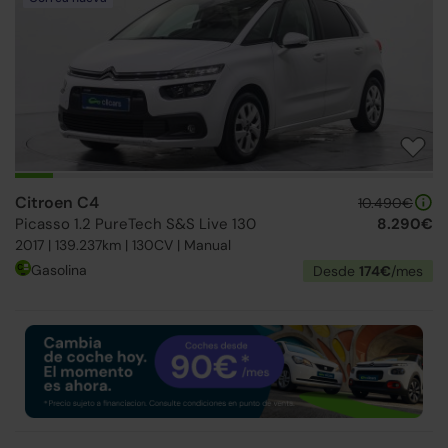
Citroen C4
10.490€
Picasso 1.2 PureTech S&S Live 130
8.290€
2017 | 139.237km | 130CV | Manual
Gasolina
Desde
174€
/mes