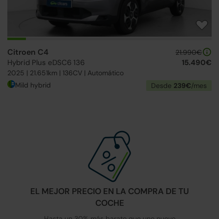
Citroen C4
21.990€
Hybrid Plus eDSC6 136
15.490€
2025 | 21.651km | 136CV | Automático
Mild hybrid
Desde
239€
/mes
EL MEJOR PRECIO EN LA COMPRA DE TU
COCHE
Hasta un 30% más barato que uno nuevo