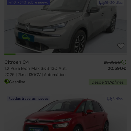
km0: -34% sobre nuevo
15-20 días
Citroen C4
23.690€
1.2 PureTech Max S&S 130 Aut.
20.590€
2025 | 7km | 130CV | Automático
Gasolina
Desde
317€
/mes
Ruedas traseras nuevas
3 días