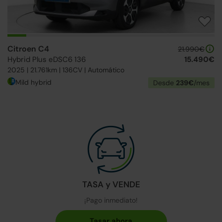
Citroen C4
21.990€
Hybrid Plus eDSC6 136
15.490€
2025 | 21.761km | 136CV | Automático
Mild hybrid
Desde
239€
/mes
TASA y VENDE
¡Pago inmediato!