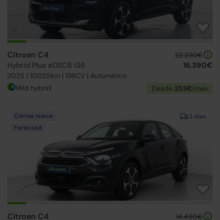
Citroen C4
22.290€
Hybrid Plus eDSC6 136
16.390€
2025 | 10.025km | 136CV | Automático
Mild hybrid
Desde
253€
/mes
Correa nueva
3 días
Faros Led
Citroen C4
14.490€