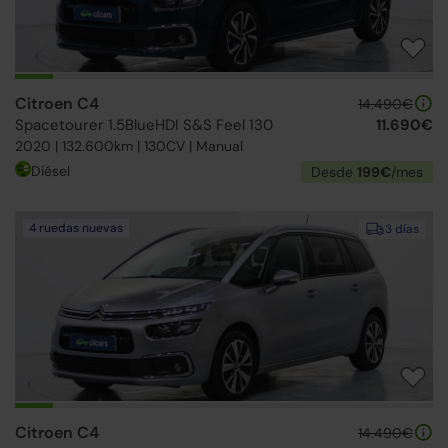
Citroen C4
14.490€
Spacetourer 1.5BlueHDI S&S Feel 130
11.690€
2020 | 132.600km | 130CV | Manual
Diésel
Desde
199€
/mes
4 ruedas nuevas
3 días
Citroen C4
14.490€