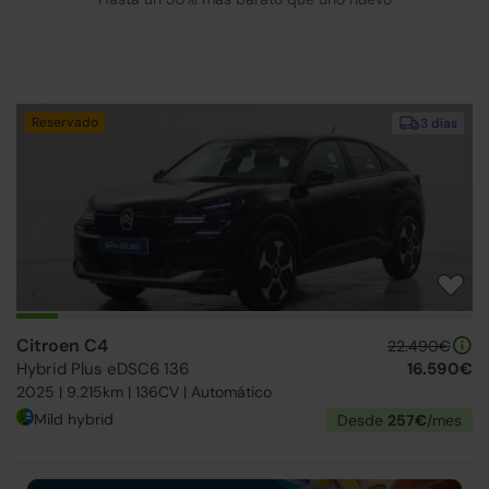
Reservado
3 días
Citroen C4
22.490€
Hybrid Plus eDSC6 136
16.590€
2025 | 9.215km | 136CV | Automático
Mild hybrid
Desde
257€
/mes