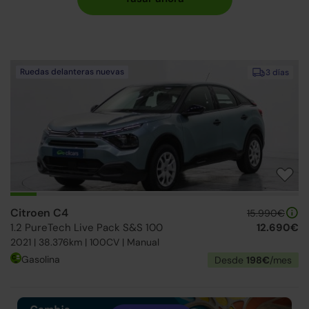
Ruedas delanteras nuevas
3 días
Citroen C4
15.990€
1.2 PureTech Live Pack S&S 100
12.690€
2021 | 38.376km | 100CV | Manual
Gasolina
Desde
198€
/mes