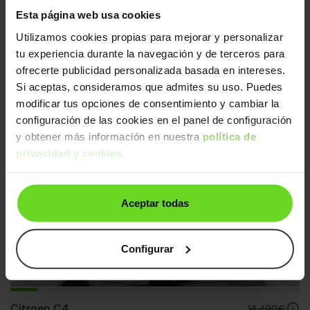
2025 | 22.278km | 145CV | Automático
Esta página web usa cookies
Mild hybrid
Desde
266€
/mes
Utilizamos cookies propias para mejorar y personalizar
tu experiencia durante la navegación y de terceros para
ofrecerte publicidad personalizada basada en intereses.
Si aceptas, consideramos que admites su uso. Puedes
modificar tus opciones de consentimiento y cambiar la
configuración de las cookies en el panel de configuración
y obtener más información en nuestra
política de
privacidad y cookies
.
4 ruedas nuevas
3 días
Correa nueva
Aceptar todas
Configurar
Citroen C4
14.490€