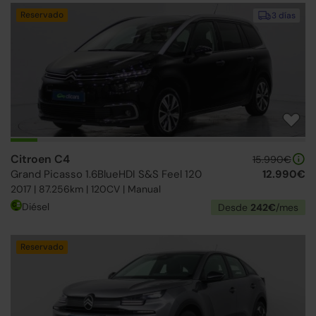
Reservado
3 días
Citroen C4
15.990€
Grand Picasso 1.6BlueHDI S&S Feel 120
12.990€
2017 | 87.256km | 120CV | Manual
Diésel
Desde
242€
/mes
Reservado