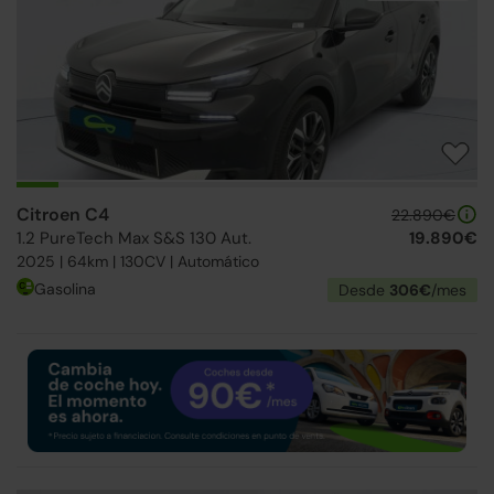
Citroen C4
22.890€
1.2 PureTech Max S&S 130 Aut.
19.890€
2025 | 64km | 130CV | Automático
Gasolina
Desde
306€
/mes