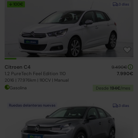
↓ 100€
3 días
Citroen C4
9.490€
1.2 PureTech Feel Edition 110
7.990€
2016 | 77.976km | 110CV | Manual
Gasolina
Desde
194€
/mes
Ruedas delanteras nuevas
3 días