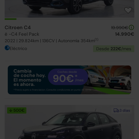
Citroen C4
19.990€
ë -C4 Feel Pack
14.990€
(1)
2022 | 29.824km | 136CV | Autonomía 354km
Eléctrico
Desde
222€
/mes
↓ 500€
3 días