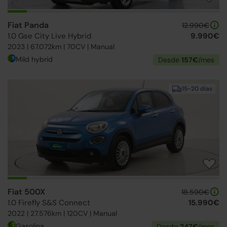
Fiat Panda
12.990€
1.0 Gse City Live Hybrid
9.990€
2023 | 67.072km | 70CV | Manual
Mild hybrid
Desde
157€
/mes
15-20 días
Fiat 500X
18.590€
1.0 Firefly S&S Connect
15.990€
2022 | 27.576km | 120CV | Manual
Gasolina
Desde
247€
/mes