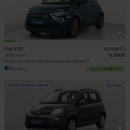
Fiat 500
16.990€
500e Icon
13.590€
(1)
2022 | 37.514km | 118CV | Autonomía 330km
Eléctrico
Desde
203€
/mes
Ruedas traseras nuevas
2 días