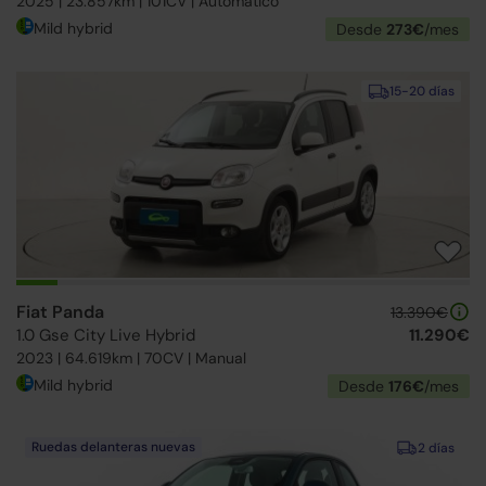
2025 | 23.857km | 101CV | Automático
Mild hybrid
Desde
273€
/mes
15-20 días
Fiat Panda
13.390€
1.0 Gse City Live Hybrid
11.290€
2023 | 64.619km | 70CV | Manual
Mild hybrid
Desde
176€
/mes
Ruedas delanteras nuevas
2 días