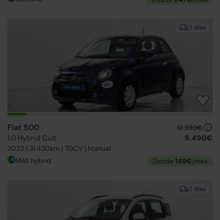
2 días
Fiat 500
12.390€
1.0 Hybrid Cult
9.490€
2022 | 31.430km | 70CV | Manual
Mild hybrid
Desde
149€
/mes
2 días