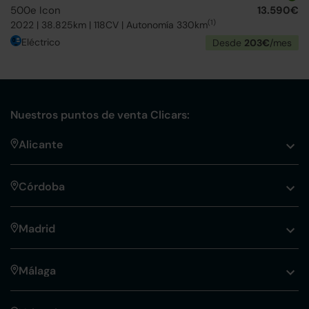
500e Icon
13.590€
(1)
2022 | 38.825km | 118CV | Autonomía 330km
Eléctrico
Desde
203€
/mes
Nuestros puntos de venta Clicars:
Alicante
Córdoba
Madrid
Málaga