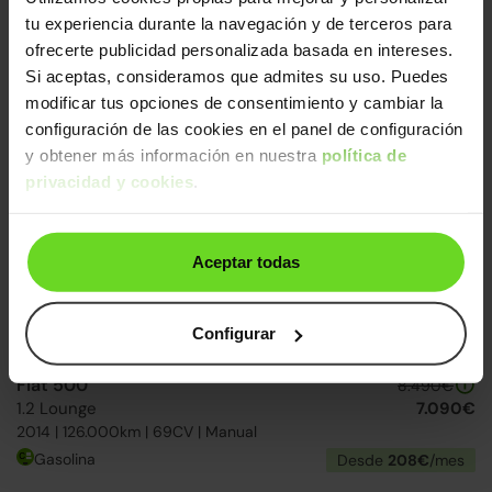
Fiat 500
tu experiencia durante la navegación y de terceros para
10.490€
1.2 Lounge
8.790€
ofrecerte publicidad personalizada basada en intereses.
2016 | 95.190km | 69CV | Manual
Si aceptas, consideramos que admites su uso. Puedes
Gasolina
Desde
214€
/mes
modificar tus opciones de consentimiento y cambiar la
configuración de las cookies en el panel de configuración
y obtener más información en nuestra
política de
Correa nueva
2 días
privacidad y cookies
.
Aceptar todas
Configurar
Fiat 500
8.490€
1.2 Lounge
7.090€
2014 | 126.000km | 69CV | Manual
Gasolina
Desde
208€
/mes