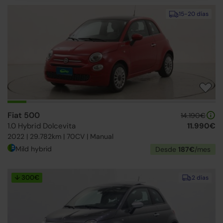
15-20 días
Fiat 500
14.190€
1.0 Hybrid Dolcevita
11.990€
2022 | 29.782km | 70CV | Manual
Mild hybrid
Desde
187€
/mes
↓ 300€
2 días