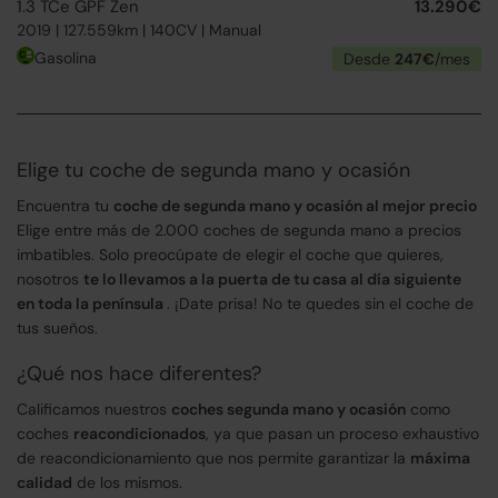
1.3 TCe GPF Zen
13.290€
2019 | 127.559km | 140CV | Manual
Gasolina
Desde
247€
/mes
Elige tu coche de segunda mano y ocasión
Encuentra tu
coche de segunda mano y ocasión al mejor precio
Elige entre más de 2.000 coches de segunda mano a precios
imbatibles. Solo preocúpate de elegir el coche que quieres,
nosotros
te lo llevamos a la puerta de tu casa al día siguiente
en toda la península
. ¡Date prisa! No te quedes sin el coche de
tus sueños.
¿Qué nos hace diferentes?
Calificamos nuestros
coches segunda mano y ocasión
como
coches
reacondicionados
, ya que pasan un proceso exhaustivo
de reacondicionamiento que nos permite garantizar la
máxima
calidad
de los mismos.