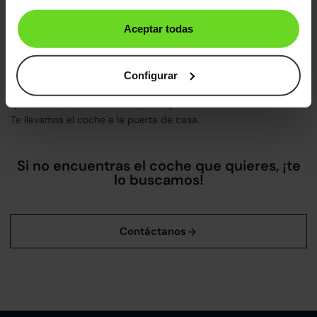
Coches de segunda mano por provincia
Aceptar todas
Si lo prefieres, puedes encontrar tu coche de segunda mano y
ocasión en tu provincia, donde encontrarás información
detallada sobre como comprar tu coche en
Barcelona
,
Configurar
Guadalajara
,
Madrid
,
Málaga
,
Sevilla
,
Toledo
y
Valencia
. ¡No te
quedes sin tu coche Clicars, sin importar donde te encuentres!
Te llevamos el coche a la puerta de casa.
Si no encuentras el coche que quieres, ¡te
lo buscamos!