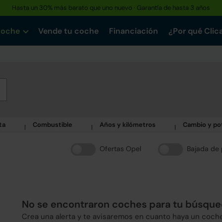
Hasta un 30% más barato que uno nuevo · Garantía de hasta 3 años
Reserva tu coche hoy · Entrega en 24h a domicilio
coche
Vende tu coche
Financiación
¿Por qué Clic
ta
Combustible
Años y kilómetros
Cambio y po
Ofertas Opel
Bajada de 
No se encontraron coches para tu búsqu
Crea una alerta y te avisaremos en cuanto haya un coch