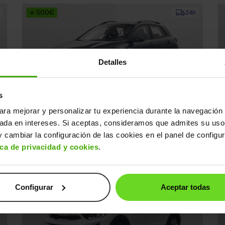
↓ 500€
24h
Detalles
s
Kia Stonic
K
ara mejorar y personalizar tu experiencia durante la navegación 
17.990€
0€
1.0 T-GDi MHEV Concept 100
13.590€
1
sada en intereses. Si aceptas, consideramos que admites su uso
2023 | 72.066km | 100CV | Manual
20
 cambiar la configuración de las cookies en el panel de configu
Mild hybrid
s
Desde
212€
/mes
ica de privacidad y cookies
.
↓ 400€
24h
Configurar
Aceptar todas