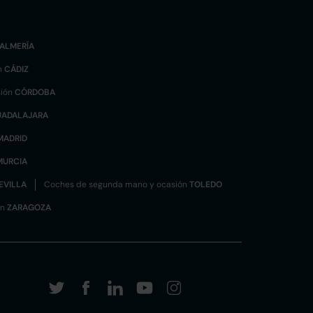
ALMERÍA
n
CÁDIZ
sión
CÓRDOBA
UADALAJARA
MADRID
MURCIA
EVILLA
Coches de segunda mano y ocasión
TOLEDO
ón
ZARAGOZA