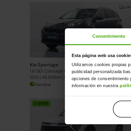
24h
Consentimiento
Esta página web usa cookie
Kia Sportage
Utilizamos cookies propias p
20.490€
1.6 GDi Concept 4x2 132
16.79
publicidad personalizada ba
2021 | 46.320km | 132CV | Manual
opciones de consentimiento y
Gasolina
Desde
260€
/me
información en nuestra
polít
↓ 500€
24h