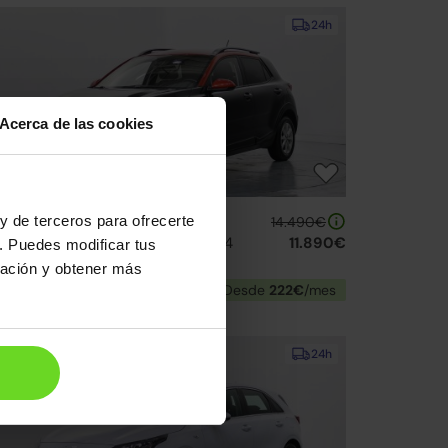
24h
Acerca de las cookies
ia Stonic
y de terceros para ofrecerte
14.490€
.2 CVVT Eco-Dynamic Concept 84
11.890€
. Puedes modificar tus
19 | 82.702km | 84CV | Manual
ración y obtener más
Gasolina
Desde
222€
/mes
24h