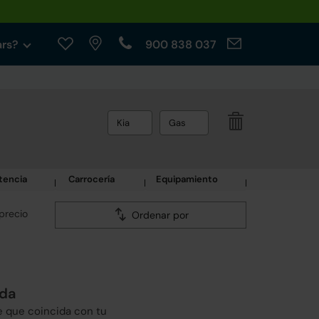
ars?
900 838 037
Kia
Gas
tencia
Carrocería
Equipamiento
precio
Ordenar por
eda
e que coincida con tu