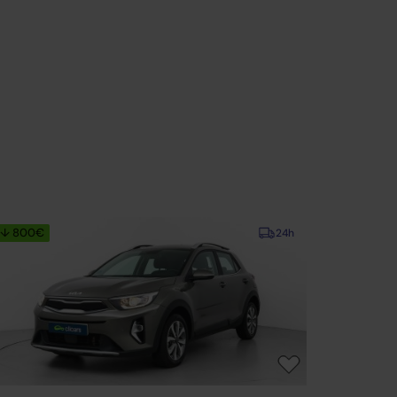
↓ 800€
24h