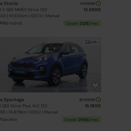
ia Stonic
17.490€
.0 T-GDi MHEV Drive 120
13.590€
23 | 91.920km | 120CV | Manual
Mild hybrid
Desde
212€
/mes
24h
ia Sportage
18.990€
6 GDi Drive Plus 4x2 132
15.190€
19 | 74.879km | 132CV | Manual
Gasolina
Desde
256€
/mes