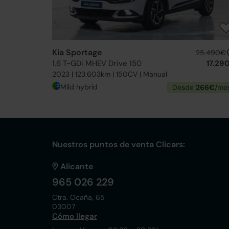
Kia Sportage
25.490€
1.6 T-GDi MHEV Drive 150
17.29
2023 | 123.603km | 150CV | Manual
Mild hybrid
Desde
266€
/me
Nuestros puntos de venta Clicars:
Alicante
965 026 229
Ctra. Ocaña, 65
03007
Cómo llegar