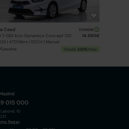
ia Ceed
17.990€
.0 T-GDI Eco-Dynamics Concept 120
14.590€
23 | 47.006km | 120CV | Manual
Gasolina
Desde
225€
/mes
Madrid
19 015 000
 Laboral, 10
021
mo llegar