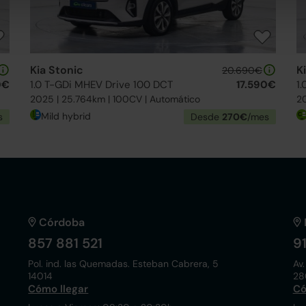
Kia Stonic
K
20.690€
0€
1.0 T-GDi MHEV Drive 100 DCT
17.590€
1
2025 | 25.764km | 100CV | Automático
20
Mild hybrid
s
Desde
270€
/mes
Córdoba
857 881 521
9
Pol. ind. las Quemadas. Esteban Cabrera, 5
Av.
14014
28
Cómo llegar
Có