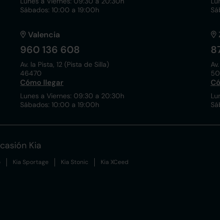
Lunes a Viernes: 09:30 a 20:30h
Lu
Sábados: 10:00 a 19:00h
Sá
Valencia
960 136 608
8
Av. la Pista, 12 (Pista de Silla)
Av.
46470
50
Cómo llegar
Có
Lunes a Viernes: 09:30 a 20:30h
Lu
Sábados: 10:00 a 19:00h
Sá
casión Kia
o
Kia Sportage
Kia Stonic
Kia XCeed