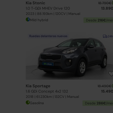
Kia Stonic
18.790€
1.0 T-GDi MHEV Drive 120
13.89
2023 | 88.193km | 120CV | Manual
Mild hybrid
Desde
216€
/me
Ruedas delanteras nuevas
24h
Kia Sportage
18.490€
1.6 GDi Concept 4x2 132
15.49
2018 | 61.230km | 132CV | Manual
Gasolina
Desde
286€
/me