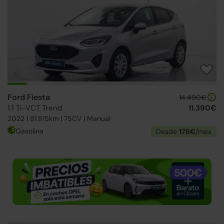
Ford Fiesta
14.490€
1.1 Ti-VCT Trend
11.390€
2022 | 81.815km | 75CV | Manual
Gasolina
Desde
178€
/mes