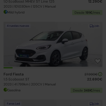
1.0 EcoBoost MHEV ST Line 125
12.290€
2023 | 101.030km | 125CV | Manual
Mild hybrid
Desde
191€
/mes
4 ruedas nuevas
24h
Ford Fiesta
27.990€
1.5 Ecoboost ST
22.690€
2023 | 41.799km | 200CV | Manual
Gasolina
Desde
348€
/mes
Faros Led
24h