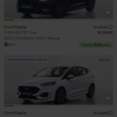
Ford Fiesta
14.490€
1.1 PFI GLP ST Line
10.790€
2020 | 83.292km | 75CV | Manual
GLP
Desde
183€
/mes
Ruedas delanteras nuevas
24h
Ford Fiesta
15.490€