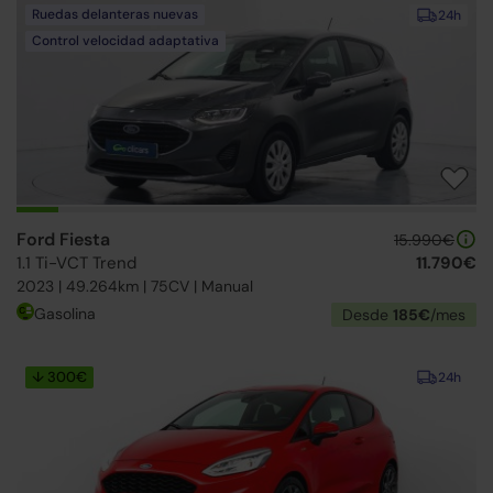
Ruedas delanteras nuevas
24h
Control velocidad adaptativa
Ford Fiesta
15.990€
1.1 Ti-VCT Trend
11.790€
2023 | 49.264km | 75CV | Manual
Gasolina
Desde
185€
/mes
↓ 300€
24h