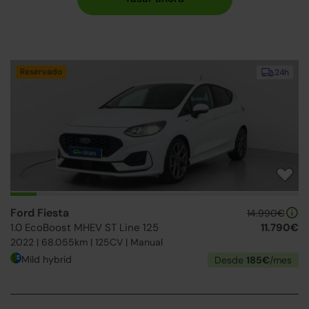
Reservado
24h
Ford Fiesta
14.990€
1.0 EcoBoost MHEV ST Line 125
11.790€
2022 | 68.055km | 125CV | Manual
Mild hybrid
Desde
185€
/mes