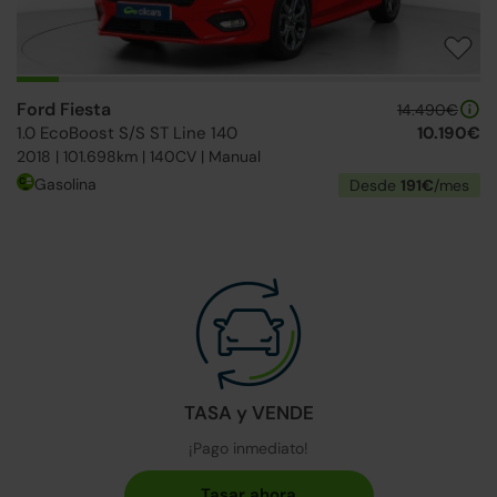
Ford Fiesta
14.490€
1.0 EcoBoost S/S ST Line 140
10.190€
2018 | 101.698km | 140CV | Manual
Gasolina
Desde
191€
/mes
TASA y VENDE
¡Pago inmediato!