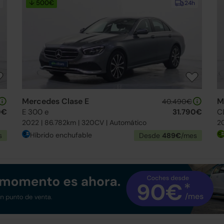
↓ 500€
24h
Mercedes Clase E
M
40.490€
0€
E 300 e
31.790€
C
2022 | 86.782km | 320CV | Automático
20
Híbrido enchufable
s
Desde
489€
/mes