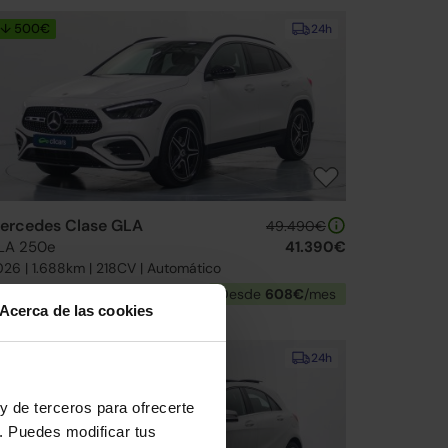
↓ 500€
24h
ercedes Clase GLA
49.490€
LA 250e
41.390€
26 | 1.688km | 218CV | Automático
Híbrido enchufable
Desde
608€
/mes
Acerca de las cookies
↓ 700€
24h
y de terceros para ofrecerte
. Puedes modificar tus