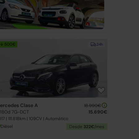
↓ 500€
24h
ercedes Clase A
18.990€
 180d 7G-DCT
15.690€
17 | 111.818km | 109CV | Automático
Diésel
Desde
322€
/mes