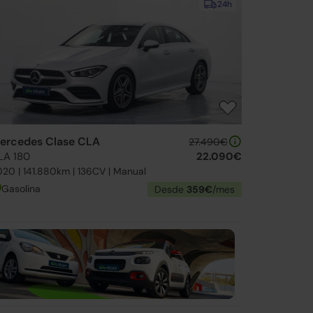
24h
ercedes Clase CLA
27.490€
LA 180
22.090€
20 | 141.880km | 136CV | Manual
Gasolina
Desde
359€
/mes