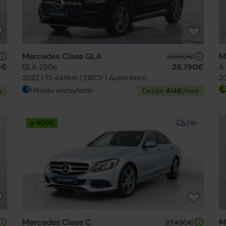
Mercedes Clase GLA
M
31.990€
0€
GLA 250e
26.790€
A
2022 | 75.449km | 218CV | Automático
20
Híbrido enchufable
s
Desde
414€
/mes
↓ 600€
24h
Mercedes Clase C
M
27.490€