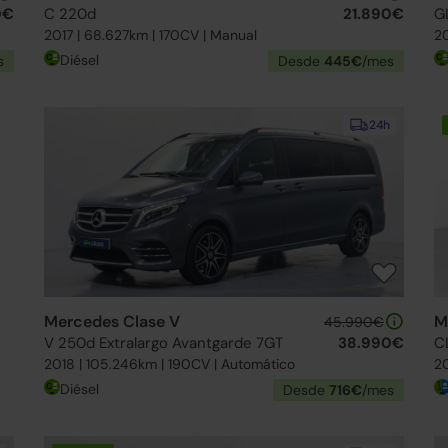
0€
C 220d
21.890€
G
2017 | 68.627km | 170CV | Manual
20
Diésel
s
Desde
445€
/mes
24h
Mercedes Clase V
M
45.990€
V 250d Extralargo Avantgarde 7GT
38.990€
C
2018 | 105.246km | 190CV | Automático
20
Diésel
Desde
716€
/mes