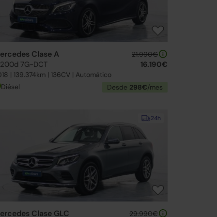
ercedes Clase A
21.990€
 200d 7G-DCT
16.190€
18 | 139.374km | 136CV | Automático
Diésel
Desde
298€
/mes
24h
ercedes Clase GLC
29.990€