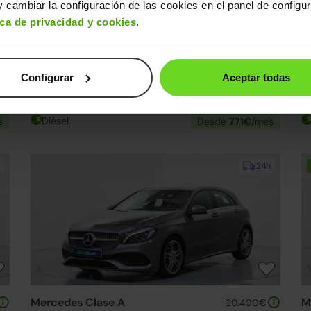
 cambiar la configuración de las cookies en el panel de configu
ica de privacidad y cookies
.
Mercedes Clase V
M
57.990€
Configurar
Aceptar todas
0€
V 220d Largo
52.890€
A
2023 | 23.065km | 163CV | Automático
20
Diésel
s
Desde
771€
/mes
24h
Mercedes Clase A
M
20.490€