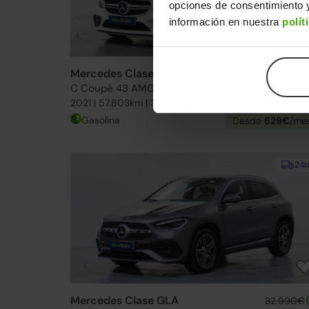
opciones de consentimiento y
información en nuestra
polít
Mercedes Clase C
49.990€
C Coupé 43 AMG 4Matic Aut.
40.49
2021 | 57.803km | 390CV | Automático
Gasolina
Desde
629€
/me
24h
Mercedes Clase GLA
32.990€