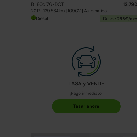
B 180d 7G-DCT
12.79
2017 | 129.534km | 109CV | Automático
Diésel
Desde
265€
/me
TASA y VENDE
¡Pago inmediato!