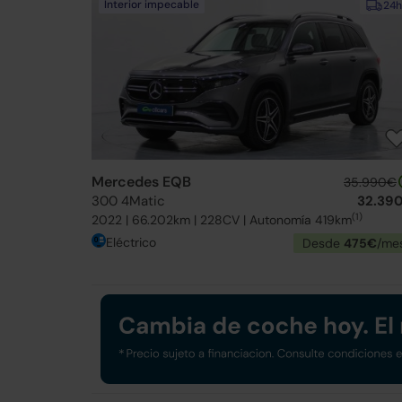
Interior impecable
24h
Mercedes EQB
35.990€
300 4Matic
32.39
(1)
2022 | 66.202km | 228CV | Autonomía 419km
Eléctrico
Desde
475€
/me