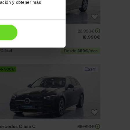
ración y obtener más
ercedes Clase A
23.990€
 200d 7G-DCT
18.990€
17 | 56.623km | 136CV | Automático
Diésel
Desde
389€
/mes
↓ 500€
24h
ercedes Clase C
38.990€