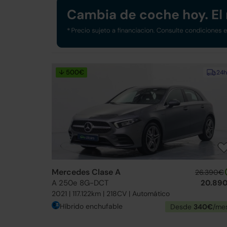
↓ 500€
24h
Mercedes Clase A
26.390€
A 250e 8G-DCT
20.89
2021 | 117.122km | 218CV | Automático
Híbrido enchufable
Desde
340€
/me