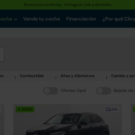
Reserva tu coche hoy · Entrega en 24h a domicilio
coche
Vende tu coche
Financiación
¿Por qué Clic
ta
Combustible
Años y kilómetros
Cambio y po
Ofertas Opel
Bajada de 
↓ 500€
24h