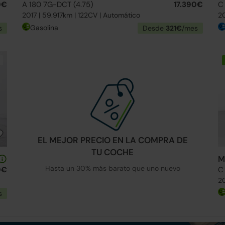
0€
A 180 7G-DCT (4.75)
17.390€
C
2017 | 59.917km | 122CV | Automático
20
Gasolina
s
Desde
321€
/mes
EL MEJOR PRECIO EN LA COMPRA DE
TU COCHE
M
Hasta un 30% más barato que uno nuevo
0€
C
20
s