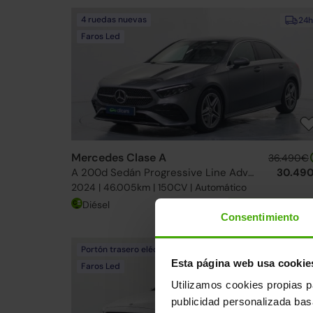
4 ruedas nuevas
24h
Faros Led
Mercedes Clase A
36.490€
A 200d Sedán Progressive Line Advanced 8G-DCT
30.49
2024 | 46.005km | 150CV | Automático
Diésel
Desde
448€
/me
Consentimiento
Portón trasero eléctrico
24h
Esta página web usa cookie
Faros Led
Utilizamos cookies propias p
publicidad personalizada ba