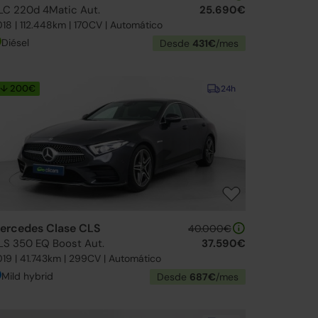
LC 220d 4Matic Aut.
25.690€
18 | 112.448km | 170CV | Automático
Diésel
Desde
431€
/mes
↓ 200€
24h
ercedes Clase CLS
40.000€
LS 350 EQ Boost Aut.
37.590€
19 | 41.743km | 299CV | Automático
Mild hybrid
Desde
687€
/mes