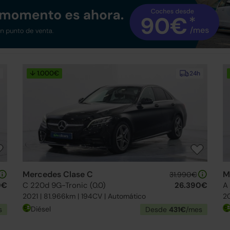
↓ 1.000€
24h
Mercedes Clase C
M
31.990€
0€
C 220d 9G-Tronic (0.0)
26.390€
A
2021 | 81.966km | 194CV | Automático
20
Diésel
s
Desde
431€
/mes