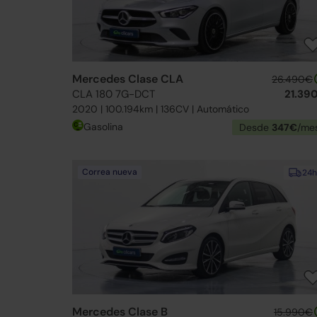
Mercedes Clase CLA
26.490€
CLA 180 7G-DCT
21.39
2020 | 100.194km | 136CV | Automático
Gasolina
Desde
347€
/me
Correa nueva
24h
Mercedes Clase B
15.990€