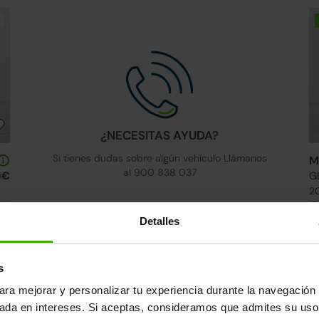
¿NECESITAS AYUDA?
Si tienes dudas sobre algún vehículo Llámanos
M
al 900 838 037
0€
G
20
s
Detalles
↓ 500€
24h
s
ara mejorar y personalizar tu experiencia durante la navegación 
sada en intereses. Si aceptas, consideramos que admites su uso