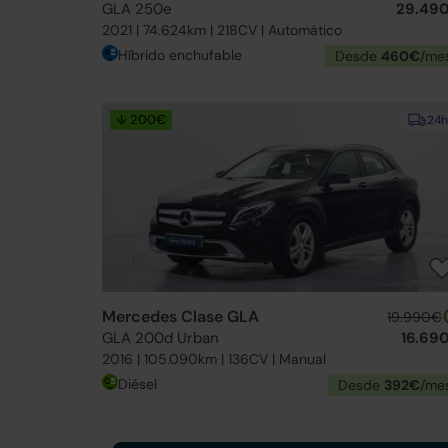
GLA 250e
29.49
2021 | 74.624km | 218CV | Automático
Híbrido enchufable
Desde
460€
/me
↓ 200€
24h
Mercedes Clase GLA
19.990€
GLA 200d Urban
16.69
2016 | 105.090km | 136CV | Manual
Diésel
Desde
392€
/me