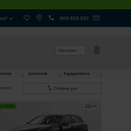
ars?
900 838 037
Mercedes
tencia
Carrocería
Equipamiento
precio
Ordenar por
↓ 300€
24h