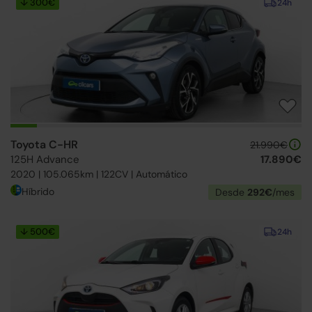
↓ 300€
24h
Toyota C-HR
21.990€
125H Advance
17.890€
2020 | 105.065km | 122CV | Automático
Híbrido
Desde
292€
/mes
↓ 500€
24h