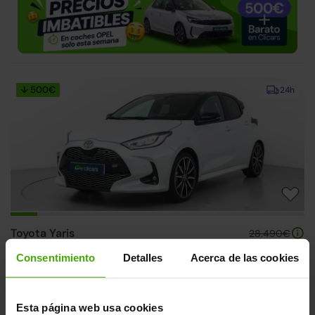
↓ 500€
24h
Toyota Yaris
28.490€
130H 1.5 GR Sport
21.790€
Consentimiento
Detalles
Acerca de las cookies
2025 | 28.157km | 130CV | Automático
Híbrido
Desde
335€
/mes
Esta página web usa cookies