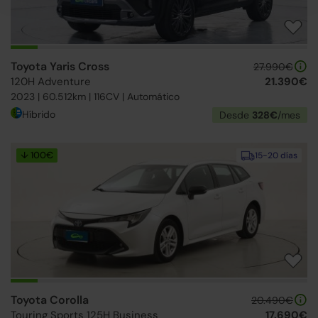
Toyota Yaris Cross
27.990€
120H Adventure
21.390€
2023 | 60.512km | 116CV | Automático
Híbrido
Desde
328€
/mes
↓ 100€
15-20 días
Toyota Corolla
20.490€
Touring Sports 125H Business
17.690€