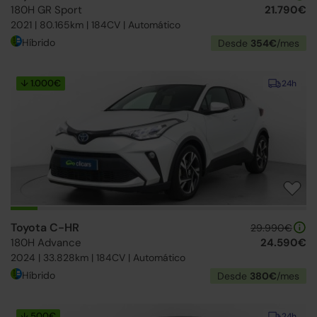
180H GR Sport
21.790€
2021 | 80.165km | 184CV | Automático
Híbrido
Desde
354€
/mes
↓ 1.000€
24h
Toyota C-HR
29.990€
180H Advance
24.590€
2024 | 33.828km | 184CV | Automático
Híbrido
Desde
380€
/mes
↓ 500€
24h