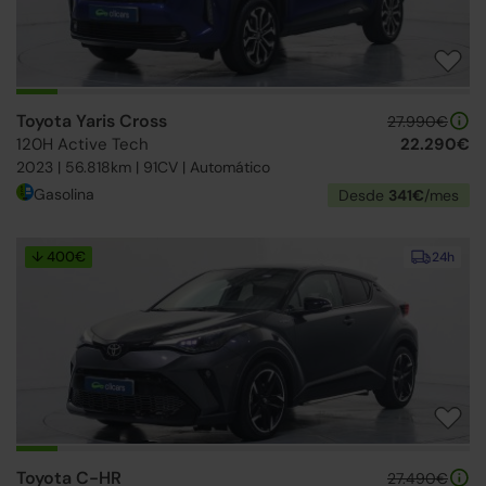
Toyota Yaris Cross
27.990€
120H Active Tech
22.290€
2023 | 56.818km | 91CV | Automático
Gasolina
Desde
341€
/mes
↓ 400€
24h
Toyota C-HR
27.490€