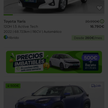
Toyota Yaris
20.990€
120H 1.5 Active Tech
16.790€
2022 | 68.723km | 116CV | Automático
Híbrido
Desde
260€
/mes
↓ 500€
24h