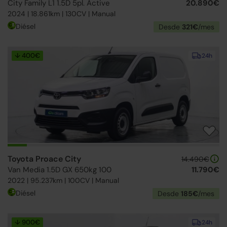
City Family L1 1.5D 5pl. Active
20.890€
2024 | 18.861km | 130CV | Manual
Diésel
Desde
321€
/mes
↓ 400€
24h
Toyota Proace City
14.490€
Van Media 1.5D GX 650kg 100
11.790€
2022 | 95.237km | 100CV | Manual
Diésel
Desde
185€
/mes
↓ 900€
24h