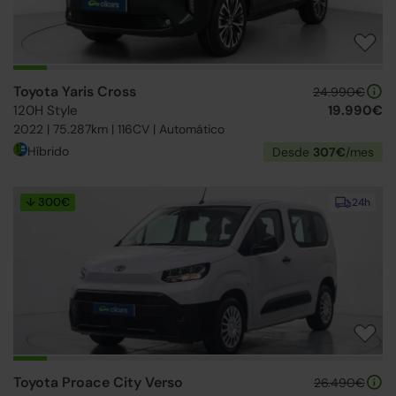
Toyota Yaris Cross
24.990€
120H Style
19.990€
2022 | 75.287km | 116CV | Automático
Híbrido
Desde
307€
/mes
↓ 300€
24h
Toyota Proace City Verso
26.490€