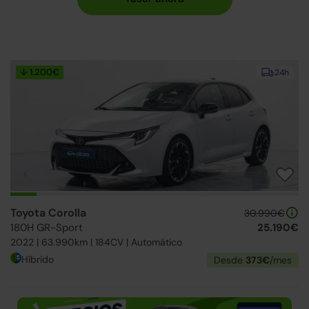
↓ 1.200€
24h
Toyota Corolla
30.990€
180H GR-Sport
25.190€
2022 | 63.990km | 184CV | Automático
Híbrido
Desde
373€
/mes