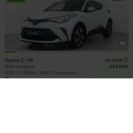
Toyota C-HR
29.490€
180H Advance
23.690€
2024 | 51.300km | 184CV | Automático
Híbrido
Desde
366€
/mes
Filtros
Borrar filtros
Toyota
Marca