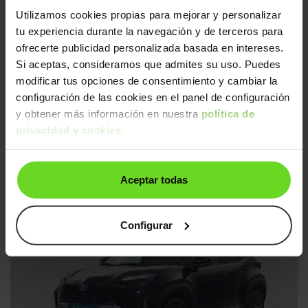
↓ 500€
24h
Utilizamos cookies propias para mejorar y personalizar
tu experiencia durante la navegación y de terceros para
ofrecerte publicidad personalizada basada en intereses.
Si aceptas, consideramos que admites su uso. Puedes
modificar tus opciones de consentimiento y cambiar la
configuración de las cookies en el panel de configuración
y obtener más información en nuestra
política de
privacidad y cookies
.
Toyota Corolla
24.490€
125H Style
18.890€
2021 | 86.590km | 122CV | Automático
Aceptar todas
Híbrido
Desde
308€
/mes
Configurar
↓ 1.500€
24h