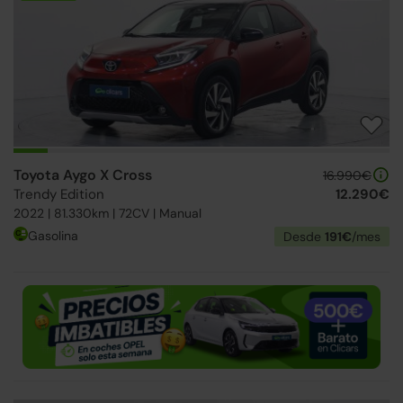
Toyota Aygo X Cross
16.990€
Trendy Edition
12.290€
2022 | 81.330km | 72CV | Manual
Gasolina
Desde
191€
/mes