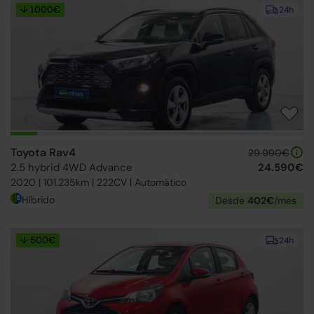
↓ 1.000€
24h
Toyota Rav4
29.990€
2.5 hybrid 4WD Advance
24.590€
2020 | 101.235km | 222CV | Automático
Híbrido
Desde
402€
/mes
↓ 500€
24h