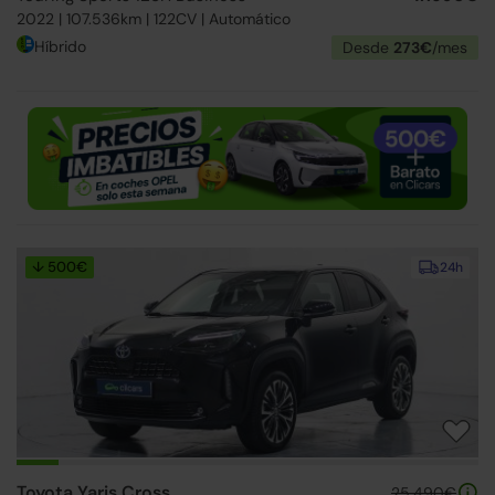
2022 | 107.536km | 122CV | Automático
Híbrido
Desde
273€
/mes
↓ 500€
24h
Toyota Yaris Cross
25.490€